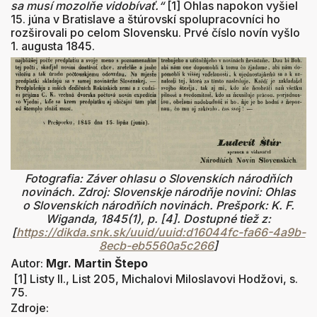
sa musí mozolňe vidobívať.“
[1] Ohlas napokon vyšiel
15. júna v Bratislave a štúrovskí spolupracovníci ho
rozširovali po celom Slovensku. Prvé číslo novín vyšlo
1. augusta 1845.
Fotografia: Záver ohlasu o Slovenskích národňích
novinách. Zdroj: Slovenskje národňje novini: Ohlas
o Slovenskích národňích novinách. Prešpork: K. F.
Wiganda, 1845(1), p. [4]. Dostupné tiež z:
[
https://dikda.snk.sk/uuid/uuid:d16044fc-fa66-4a9b-
8ecb-eb5560a5c266
]
Autor:
Mgr. Martin Štepo
[1] Listy II., List 205, Michalovi Miloslavovi Hodžovi, s.
75.
Zdroje: