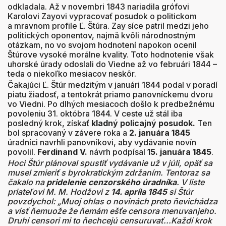
odkladala. Až v novembri 1843 nariadila grófovi
Karolovi Zayovi vypracovať posudok o politickom
a mravnom profile Ľ. Štúra. Zay síce patril medzi jeho
politických oponentov, najmä kvôli národnostným
otázkam, no vo svojom hodnotení napokon ocenil
Štúrove vysoké morálne kvality. Toto hodnotenie však
uhorské úrady odoslali do Viedne až vo februári 1844 –
teda o niekoľko mesiacov neskôr.
Čakajúci Ľ. Štúr medzitým v januári 1844 podal v poradí
piatu žiadosť, a tentokrát priamo panovníckemu dvoru
vo Viedni. Po dlhých mesiacoch došlo k predbežnému
povoleniu 31. októbra 1844. V ceste už stál iba
posledný krok, získať
kladný policajný posudok.
Ten
bol spracovaný v závere roka a
2. januára 1845
úradníci navrhli panovníkovi, aby vydávanie novín
povolil.
Ferdinand V.
návrh podpísal
15. januára 1845
.
Hoci Štúr plánoval spustiť vydávanie už v júli, opäť sa
musel zmieriť s byrokratickým zdržaním. Tentoraz sa
čakalo na
pridelenie cenzorského úradníka
. V liste
priateľovi M. M. Hodžovi z
14. apríla 1845
si Štúr
povzdychol: „Muoj ohlas o novinách preto ňevichádza
a vísť ňemuože že ňemám ešťe censora menuvanjeho.
Druhí censori mi to ňechcejú censuruvať...Každí krok