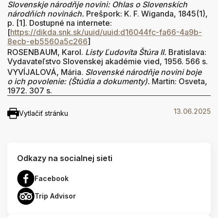
Slovenskje národňje novini: Ohlas o Slovenskích
národňích novinách.
Prešpork: K. F. Wiganda, 1845(1),
p. [1]. Dostupné na internete:
[
https://dikda.snk.sk/uuid/uuid:d16044fc-fa66-4a9b-
8ecb-eb5560a5c266
]
ROSENBAUM, Karol.
Listy Ľudovíta Štúra II.
Bratislava:
Vydavateľstvo Slovenskej akadémie vied, 1956. 566 s.
VYVÍJALOVÁ, Mária.
Slovenské národňje novini boje
o ich povolenie: (Štúdia a dokumenty).
Martin: Osveta,
1972. 307 s.
13.06.2025
Vytlačiť stránku
Odkazy na socialnej sieti
Facebook
Trip Advisor