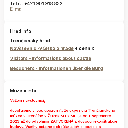
Tel.č.: +421 901 918 832
E-mail
Hrad info
Trenčiansky hrad
Návštevníci-všetko o hrade
+ cennik
Visitors - Informations about castle
Besuchers - Informationen über die Burg
Múzem info
Vážení návštevníci,
dovoľujeme si vás upozorniť, že expozícia Trenčianskeho
múzea v Trenčíne v ŽUPNOM DOME je od 1. septembra
2023 až do odvolania ZATVORENÁ z dôvodu rekonštrukcie
budovy. Všetky ostatné pobočky a ich expozície s