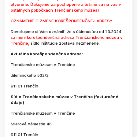
otvorené. Ďakujeme za pochopenie a tešíme sa na vás v
ostatných pobočkách Trenčianskeho múzea!
OZNÁMENIE O ZMENE KOREŠPONDENČNEJ ADRESY
Dovoľujeme si Vám oznámiť, že s účinnosťou od 1.3.2024
sa mení korešpondenčná adresa Trenčianskeho múzea v
Trenčíne,
sídlo inštitúcie zostáva nezmenené.
Aktuálna korešpondenčná adresa:
Trenčianske múzeum v Trenčíne
Jilemnického 532/2
911 01 Trenčín
Sídlo Trenčianskeho múzea v Trenčíne (fakturačné
údaje)
Trenčianske múzeum v Trenčíne
Mierové námestie 46
911 01 Trenčín