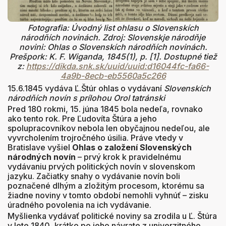
Fotografia: Úvodný list ohlasu o Slovenskích
národňích novinách. Zdroj: Slovenskje národňje
novini: Ohlas o Slovenskích národňích novinách.
Prešpork: K. F. Wiganda, 1845(1), p. [1]. Dostupné tiež
z:
https://dikda.snk.sk/uuid/uuid:d16044fc-fa66-
4a9b-8ecb-eb5560a5c266
15.6.1845 vydáva Ľ.Štúr ohlas o vydávaní
Slovenskích
národňích novín s prílohou Orol tatránski
Pred 180 rokmi, 15. júna 1845 bola nedeľa, rovnako
ako tento rok. Pre Ľudovíta Štúra a jeho
spolupracovníkov nebola len obyčajnou nedeľou, ale
vyvrcholením trojročného úsilia. Práve vtedy v
Bratislave vyšiel
Ohlas o založení Slovenských
národných novín
– prvý krok k pravidelnému
vydávaniu prvých politických novín v slovenskom
jazyku. Začiatky snahy o vydávanie novín boli
poznačené dlhým a zložitým procesom, ktorému sa
žiadne noviny v tomto období nemohli vyhnúť – zisku
úradného povolenia na ich vydávanie.
Myšlienka vydávať politické noviny sa zrodila u Ľ. Štúra
v lete 1840, krátko po jeho návrate z univerzitného