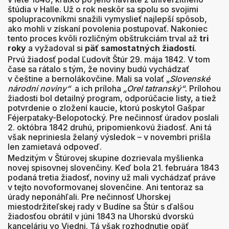
štúdia v Halle. Už o rok neskôr sa spolu so svojimi
spolupracovníkmi snažili vymyslieť najlepší spôsob,
ako mohli v získaní povolenia postupovať. Nakoniec
tento proces kvôli rozličným obštrukciám trval až
tri
roky
a vyžadoval si
päť samostatných žiadostí
.
Prvú žiadosť podal Ľudovít Štúr 29. mája 1842. V tom
čase sa rátalo s tým, že noviny budú vychádzať
v češtine a bernolákovčine. Mali sa volať „
Slovenské
národní noviny“
a ich príloha
„Orel tatranský“.
Prílohou
žiadosti bol detailný program, odporúčacie listy, a tiež
potvrdenie o zložení kaucie, ktorú poskytol Gašpar
Féjerpataky-Belopotocký. Pre nečinnosť úradov poslali
2. októbra 1842 druhú, pripomienkovú žiadosť. Ani tá
však nepriniesla želaný výsledok – v novembri prišla
len zamietavá odpoveď.
Medzitým v Štúrovej skupine dozrievala myšlienka
novej spisovnej slovenčiny. Keď bola 21. februára 1843
podaná tretia žiadosť, noviny už mali vychádzať práve
v tejto novoformovanej slovenčine. Ani tentoraz sa
úrady neponáhľali. Pre nečinnosť Uhorskej
miestodržiteľskej rady v Budíne sa Štúr s ďalšou
žiadosťou obrátil v júni 1843 na Uhorskú dvorskú
kanceláriu vo Viedni. Tá však rozhodnutie opäť