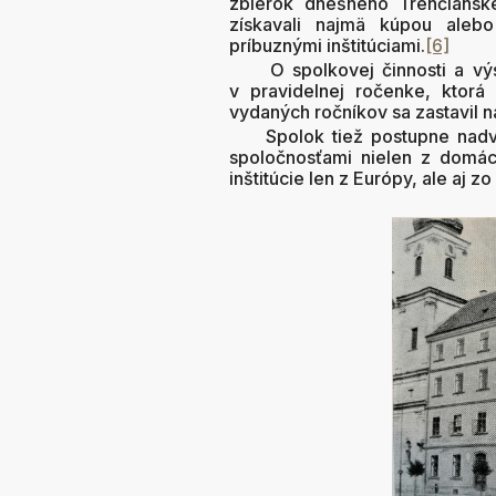
zbierok dnešného Trenčianske
získavali najmä kúpou alebo
príbuznými inštitúciami.
[6]
O spolkovej činnosti a výsl
v pravidelnej ročenke, ktor
vydaných ročníkov sa zastavil na
Spolok tiež postupne nadvi
spoločnosťami nielen z domáce
inštitúcie len z Európy, ale aj z