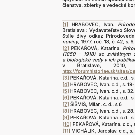
členstva, zbierky a vedecké kon
[1]
HRABOVEC, Ivan.
Prírod
Bratislava : Vydavateľstvo Slov
Stále živý odkaz Prírodoved
noviny
, 1977, roč. 18, č. 42, s. 6.
[2]
PEKAŘOVÁ, Katarína.
Prír
(1850 – 1918) so zvláštnym z
a biologické vedy v ich publika
v Bratislave, 2010,
http://forumhistoriae.sk/sites/d
[3]
PEKAŘOVÁ, Katarína. c.d., s.
[4]
HRABOVEC, Ivan. c.d., s. 19-2
[5]
HRABOVEC, Ivan. c.d., s. 32.
[6]
PEKAŘOVÁ, Katarína. c.d., s.
[7]
ŠIŠMIŠ, Milan. c. d., s 6.
[8]
HRABOVEC, Ivan. c.d., s. 28.
[9]
PEKAŘOVÁ, Katarína. c.d., s. 7
[10]
PEKAŘOVÁ, Katarína. c.d., s
[11]
MICHÁLIK, Jaroslav. c.d., s.