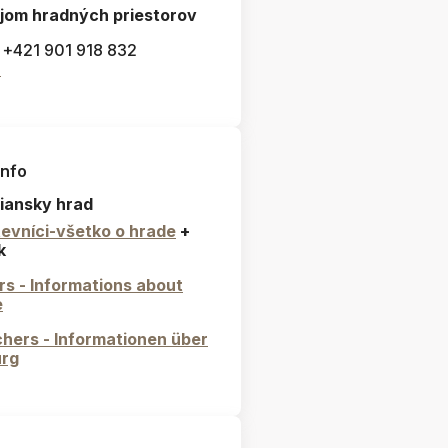
jom hradných priestorov
: +421 901 918 832
l
info
iansky hrad
evníci-všetko o hrade
+
k
ors - Informations about
e
hers - Informationen über
urg