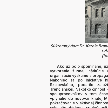
Súkromný dom Dr. Karola Branč
rok
(fo
Ako už bolo spomínané, už p
vytvorenie župnej inštitúcie
organizáciu výskumu a propagác
Nakoniec sa po iniciatíve hl
Szalavského, podarilo zalo
Trenčianskej. Nakoľko činnosť 
spolupracovníkov v tom čase
vplynutie do novovzniknutej M
pokračovanie v aktívnej činnost
splynutie obidvoch spoločností 