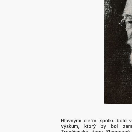
Hlavnými cieľmi spolku bolo v
výskum, ktorý by bol zame
Trenčianskej župy. Stanovené 