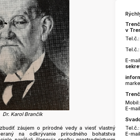
Rýchl
Tren
v Tre
Tel.č.
Tel.č.
E-mail
sekre
infor
marke
Trenč
Mobil
E-mai
Dr. Karol Brančík
Svad
zbudiť záujem o prírodné vedy a viesť vlastný
Tel.č.
raný na odkrývanie prírodného bohatstva
E-mai
ciele napĺňali členovia spolku prostredníctvom