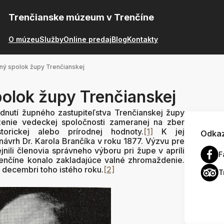
Trenčianske múzeum v Trenčíne
O múzeu
Služby
Online predaj
Blog
Kontakty
ný spolok župy Trenčianskej
olok župy Trenčianskej
tí župného zastupiteľstva Trenčianskej župy
ženie vedeckej spoločnosti zameranej na zber
torickej alebo prírodnej hodnoty.
[1]
K jej
Odkaz
návrh Dr. Karola Brančíka v roku 1877. Výzvu pre
nili členovia správneho výboru pri župe v apríli
F
renčíne konalo zakladajúce valné zhromaždenie.
 decembri toho istého roku.
[2]
T