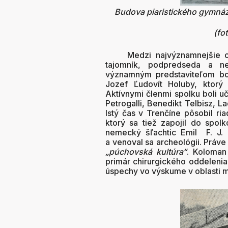
Budova piaristického gymnázia
(fo
Medzi najvýznamnejšie osobno
tajomník, podpredseda a ne
významným predstaviteľom bo
Jozef Ľudovít Holuby, ktor
Aktívnymi členmi spolku boli uč
Petrogalli, Benedikt Telbisz, L
Istý čas v Trenčíne pôsobil ri
ktorý sa tiež zapojil do spol
nemecký šľachtic Emil F. J. 
a venoval sa archeológii. Práv
„púchovská kultúra“
. Koloman
primár chirurgického oddelenia
úspechy vo výskume v oblasti m