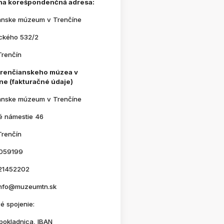
na korešpondenčná adresa:
anske múzeum v Trenčíne
ického 532/2
Trenčín
Trenčianskeho múzea v
ne (fakturačné údaje)
anske múzeum v Trenčíne
é námestie 46
Trenčín
059199
21452202
 info@muzeumtn.sk
é spojenie:
pokladnica, IBAN