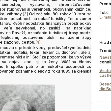
Prená
činnosťou, výstavami, zhromažďovaním
prístupňovali aj verejnosti, budovaním knižnice,
Tel.č.
ckej záhrady.
[3]
Od začiatku 80. rokov 19. stor. sa
E-mai
írení pôsobnosti na oblasť turistiky. Tento zámer
anov. Kvôli nedostatku finančných prostriedkov
i veľa nevykonal, no zaslúžil sa napríklad
ov na Považí, označenie turistickej trasy medzi
Teplicami, postavenie útulní na území župy
ne zjazdnou cestou.
[4]
Hrad 
mcovia o prírodné vedy, predovšetkým úradníci
Trenč
tkári, učitelia, lekári, lekárnici, duchovní, ale aj
 remeselníci a iní. Stojí za pozornosť, že vo výzve
Návšt
 sa objavil apel aj na ženy. Väčšina členov
cenni
o k spolku patrilo aj niekoľko osobností zo
Visit
kovanom zozname členov z roku 1895 sa členská
castl
Besuc
die B