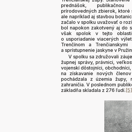
prednášok, publikačnou 
prírodovedných zbierok, ktoré s
ale napríklad aj stavbou botani
začalo v spolku uvažovať o rozš
bol napokon zakotvený aj do st
však spolok v tejto oblast
o usporiadanie viacerých výlet
Trenčínom a Trenčianskymi 
a sprístupnenie jaskyne v Pruži
V spolku sa združovali záuje
župnej správy, právnici, veľkosta
vojenskí dôstojníci, obchodníci,
na získavanie nových členov
pochádzala z územia župy, n
zahraničia. V poslednom publi
základňa skladala z 276 ľudí.
[5]