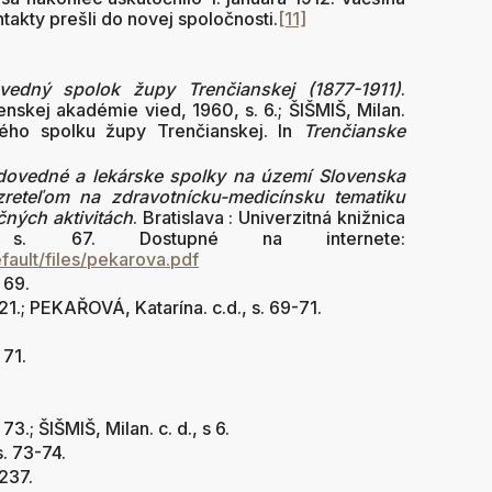
takty prešli do novej spoločnosti.
[11]
ovedný spolok župy Trenčianskej (1877-1911)
.
enskej akadémie vied, 1960, s. 6.; ŠIŠMIŠ, Milan.
ného spolku župy Trenčianskej. In
Trenčianske
odovedné a lekárske spolky na území Slovenska
reteľom na zdravotnícku-medicínsku tematiku
čných aktivitách
. Bratislava : Univerzitná knižnica
 s. 67. Dostupné na internete:
efault/files/pekarova.pdf
 69.
1.; PEKAŘOVÁ, Katarína. c.d., s. 69-71.
 71.
3.; ŠIŠMIŠ, Milan. c. d., s 6.
. 73-74.
 237.