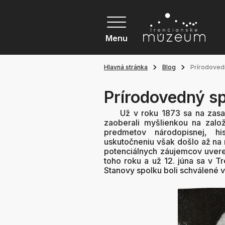
Menu
Hlavná stránka
Blog
Prírodoved
Prírodovedný sp
Už v roku 1873 sa na zasadnu
zaoberali myšlienkou na zalo
predmetov národopisnej, his
uskutočneniu však došlo až na 
potenciálnych záujemcov uverej
toho roku a už 12. júna sa v T
Stanovy spolku boli schválené v