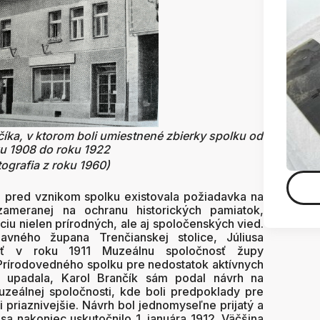
íka, v ktorom boli umiestnené zbierky spolku od
u 1908 do roku 1922
tografia z roku 1960)
red vznikom spolku existovala požiadavka na
 zameranej na ochranu historických pamiatok,
iu nielen prírodných, ale aj spoločenských vied.
avného župana Trenčianskej stolice, Júliusa
žiť v roku 1911 Muzeálnu spoločnosť župy
Prírodovedného spolku pre nedostatok aktívnych
 upadala, Karol Brančík sám podal návrh na
uzeálnej spoločnosti, kde boli predpoklady pre
i priaznivejšie. Návrh bol jednomyseľne prijatý a
sa nakoniec uskutočnilo 1. januára 1912. Väčšina