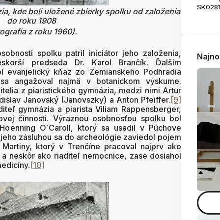
SK028
, kde boli uložené zbierky spolku od založenia
do roku 1908
tografia z roku 1960).
sti spolku patril iniciátor jeho založenia,
Najno
skorší predseda Dr. Karol Brančík. Ďalším
l evanjelický kňaz zo Zemianskeho Podhradia
ý sa angažoval najmä v botanickom výskume.
itelia z piaristického gymnázia, medzi nimi Artur
adislav Janovský (Janovszky) a Anton Pfeiffer.
[9]
aditeľ gymnázia a piarista Viliam Rappensberger,
kovej činnosti. Výraznou osobnosťou spolku bol
Hoenning O´Caroll, ktorý sa usadil v Púchove
e jeho zásluhou sa do archeológie zaviedol pojem
 Martiny, ktorý v Trenčíne pracoval najprv ako
 a neskôr ako riaditeľ nemocnice, zase dosiahol
edicíny.
[10]