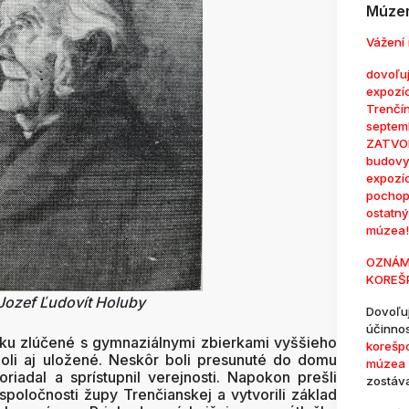
Múzem
Vážení 
dovoľuj
expozí
Trenčí
septem
ZATVOR
budovy
expozí
pochop
ostatn
múzea!
OZNÁM
KOREŠ
 Jozef Ľudovít Holuby
Dovoľu
účinno
ku zlúčené s gymnaziálnymi zbierkami vyššieho
korešp
oli aj uložené. Neskôr boli presunuté do domu
múzea 
oriadal a sprístupnil verejnosti. Napokon prešli
zostáv
poločnosti župy Trenčianskej a vytvorili základ