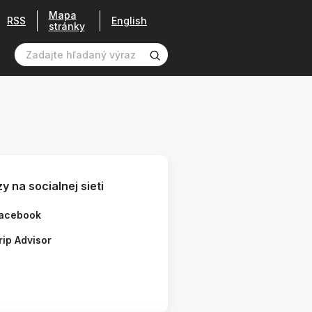
Mapa
RSS
English
stránky
y na socialnej sieti
acebook
rip Advisor