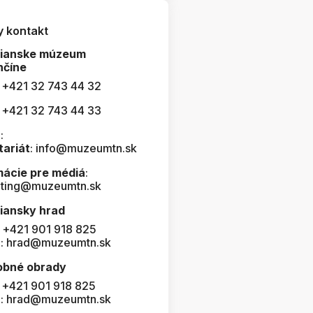
y kontakt
čianske múzeum
nčíne
: +421 32 743 44 32
: +421 32 743 44 33
:
tariát
: info@muzeumtn.sk
mácie pre médiá
:
ting@muzeumtn.sk
iansky hrad
: +421 901 918 825
l: hrad@muzeumtn.sk
obné obrady
: +421 901 918 825
l: hrad@muzeumtn.sk