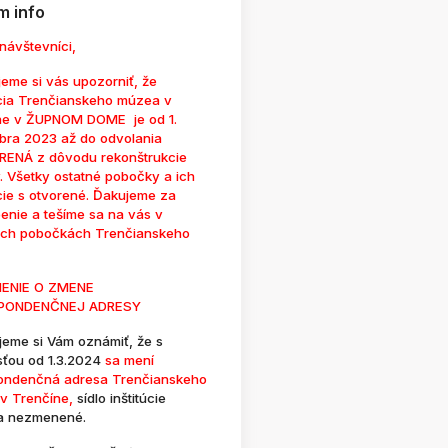
 info
návštevníci,
eme si vás upozorniť, že
cia Trenčianskeho múzea v
ne v ŽUPNOM DOME je od 1.
bra 2023 až do odvolania
ENÁ z dôvodu rekonštrukcie
. Všetky ostatné pobočky a ich
cie s otvorené. Ďakujeme za
enie a tešíme sa na vás v
ých pobočkách Trenčianskeho
ENIE O ZMENE
PONDENČNEJ ADRESY
jeme si Vám oznámiť, že s
sťou od 1.3.2024
sa mení
ondenčná adresa Trenčianskeho
v Trenčíne,
sídlo inštitúcie
a nezmenené.