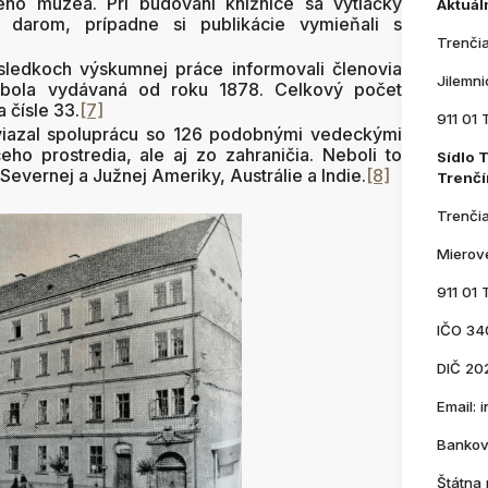
ho múzea. Pri budovaní knižnice sa výtlačky
Aktuál
 darom, prípadne si publikácie vymieňali s
Trenči
edkoch výskumnej práce informovali členovia
Jilemn
á bola vydávaná od roku 1878. Celkový počet
 čísle 33.
[7]
911 01 
azal spoluprácu so 126 podobnými vedeckými
ho prostredia, ale aj zo zahraničia. Neboli to
Sídlo 
o Severnej a Južnej Ameriky, Austrálie a Indie.
[8]
Trenčí
Trenči
Mierov
911 01 
IČO 34
DIČ 20
Email:
Bankov
Štátna 