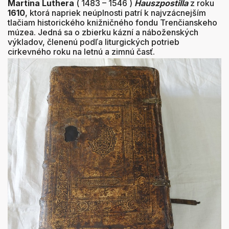
Martina Luthera
( 1483 – 1546 )
Hauszpostilla
z roku
1610
, ktorá napriek neúplnosti patrí k najvzácnejším
tlačiam historického knižničného fondu Trenčianskeho
múzea. Jedná sa o zbierku kázní a náboženských
výkladov, členenú podľa liturgických potrieb
cirkevného roku na letnú a zimnú časť.