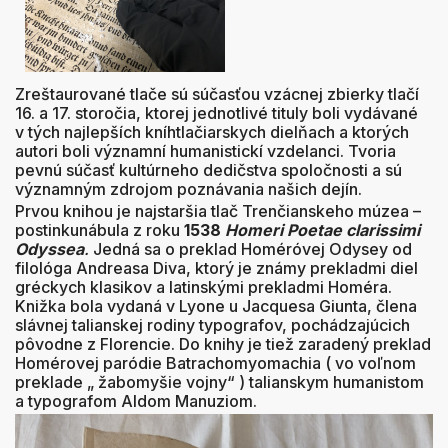
Zreštaurované tlače sú súčasťou vzácnej zbierky tlačí
16. a 17. storočia, ktorej jednotlivé tituly boli vydávané
v tých najlepších kníhtlačiarskych dielňach a ktorých
autori boli významní humanistickí vzdelanci. Tvoria
pevnú súčasť kultúrneho dedičstva spoločnosti a sú
významným zdrojom poznávania našich dejín.
Prvou knihou je najstaršia tlač Trenčianskeho múzea –
postinkunábula z roku
1538
Homeri
Poetae clarissimi
Odyssea
.
Jedná sa o preklad Homéróvej Odysey od
filológa Andreasa Diva, ktorý je známy prekladmi diel
gréckych klasikov a latinskými prekladmi Homéra.
Knižka bola vydaná v Lyone u Jacquesa Giunta, člena
slávnej talianskej rodiny typografov, pochádzajúcich
pôvodne z Florencie. Do knihy je tiež zaradený preklad
Homérovej paródie Batrachomyomachia ( vo voľnom
preklade „ žabomyšie vojny“ ) talianskym humanistom
a typografom Aldom Manuziom.