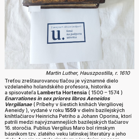
Martin Luther, Hauszpostilla, r. 1610
Treťou zreštaurovanou tlačou je významné dielo
vzdelaného holandského profesora, historika
a spisovateľa
Lamberta Hortensia
( 1500 – 1574 )
Enarrationes in sex priores libros
Aeneidos
Vergilianae
( Príbehy v šiestich knihách Vergiliovej
Aeneidy ), vydané v roku
1559
v dielni bazilejských
kníhtlačiarov Heinricha Petriho a Johann Oporina, ktorí
patrili medzi najvýznamnejších bazilejských tlačiarov
16. storočia. Publius Vergilius Maro bol rímskym
básnikom tzv. zlatého veku latinskej literatúry a jeho