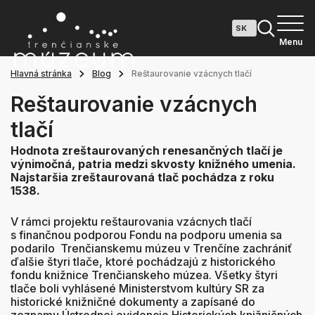
Menu
Hlavná stránka
Blog
Reštaurovanie vzácnych tlačí
Reštaurovanie vzácnych
tlačí
Hodnota zreštaurovaných renesančných tlačí je
výnimočná, patria medzi skvosty knižného umenia.
Najstaršia zreštaurovaná tlač pochádza z roku
1538.
V rámci projektu reštaurovania vzácnych tlačí
s finančnou podporou Fondu na podporu umenia sa
podarilo Trenčianskemu múzeu v Trenčíne zachrániť
ďalšie štyri tlače, ktoré pochádzajú z historického
fondu knižnice Trenčianskeho múzea. Všetky štyri
tlače boli vyhlásené Ministerstvom kultúry SR za
historické knižničné dokumenty a zapísané do