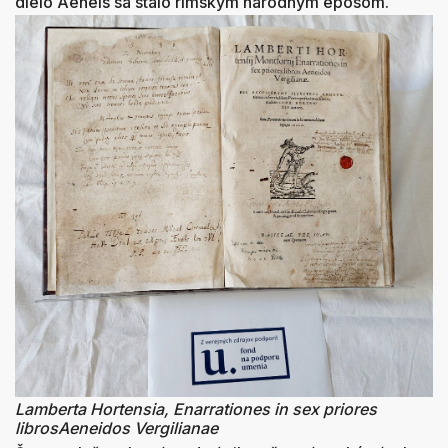
dielo Aeneis sa stalo rímskym národným eposom.
Lamberta Hortensia, Enarrationes in sex priores
libros
Aeneidos Vergilianae