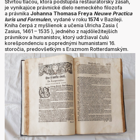
Štvrtou tlačou, ktorá podstúpila reštaurátorský zásah,
je vynikajúce právnické dielo nemeckého filozofa
a právnika
Johanna Thomasa Freya
Neuwe Practica
Iuris und Formulen
, vydané v roku
1574
v Bazileji.
Kniha čerpá z myšlienok a učenia Ulricha Zasia (
Zasius, 1461 – 1535 ), jedného z najdôležitejších
právnikov a humanistov, ktorý udržiaval čulú
korešpondenciu s poprednými humanistami 16.
storočia, predovšetkým s Erazmom Rotterdamským.