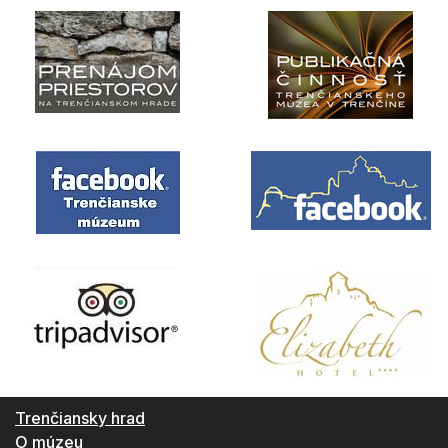
Trenčiansky hrad
O múzeu