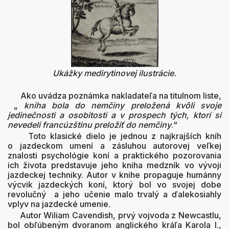
Ukážky medirytinovej ilustrácie.
Ako uvádza poznámka nakladateľa na titulnom liste,
„
kniha bola do nemčiny preložená kvôli svoje
jedinečnosti a osobitosti a v prospech tých, ktorí si
nevedeli francúzštinu preložiť do nemčiny
.“
Toto klasické dielo je jednou z najkrajších kníh
o jazdeckom umení a zásluhou autorovej veľkej
znalosti psychológie koní a praktického pozorovania
ich života predstavuje jeho kniha medzník vo vývoji
jazdeckej techniky. Autor v knihe propaguje humánny
výcvik jazdeckých koní, ktorý bol vo svojej dobe
revolučný a jeho učenie malo trvalý a ďalekosiahly
vplyv na jazdecké umenie.
Autor Wiliam Cavendish, prvý vojvoda z Newcastlu,
bol obľúbeným dvoranom anglického kráľa Karola I.,