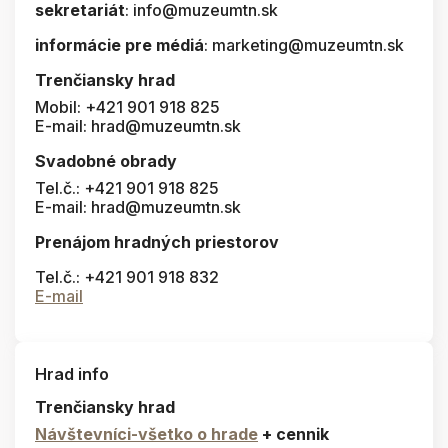
sekretariát
: info@muzeumtn.sk
informácie pre médiá
: marketing@muzeumtn.sk
Trenčiansky hrad
Mobil: +421 901 918 825
E-mail: hrad@muzeumtn.sk
Svadobné obrady
Tel.č.: +421 901 918 825
E-mail: hrad@muzeumtn.sk
Prenájom hradných priestorov
Tel.č.: +421 901 918 832
E-mail
Hrad info
Trenčiansky hrad
Návštevníci-všetko o hrade
+ cennik