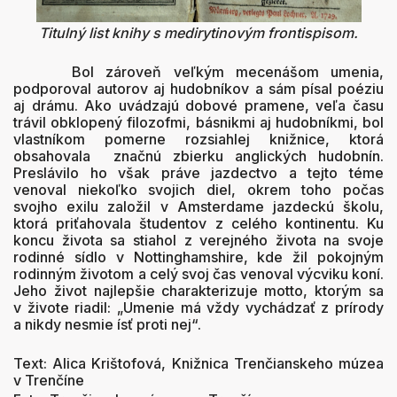
Titulný list knihy s medirytinovým frontispisom.
Bol zároveň veľkým mecenášom umenia,
podporoval autorov aj hudobníkov a sám písal poéziu
aj drámu. Ako uvádzajú dobové pramene, veľa času
trávil obklopený filozofmi, básnikmi aj hudobníkmi, bol
vlastníkom pomerne rozsiahlej knižnice, ktorá
obsahovala značnú zbierku anglických hudobnín.
Preslávilo ho však práve jazdectvo a tejto téme
venoval niekoľko svojich diel, okrem toho počas
svojho exilu založil v Amsterdame jazdeckú školu,
ktorá priťahovala študentov z celého kontinentu. Ku
koncu života sa stiahol z verejného života na svoje
rodinné sídlo v Nottinghamshire, kde žil pokojným
rodinným životom a celý svoj čas venoval výcviku koní.
Jeho život najlepšie charakterizuje motto, ktorým sa
v živote riadil: „Umenie má vždy vychádzať z prírody
a nikdy nesmie ísť proti nej“.
Text: Alica Krištofová, Knižnica Trenčianskeho múzea
v Trenčíne