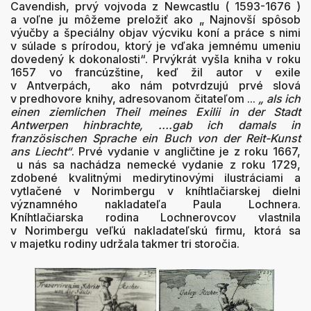
Cavendish, prvý vojvoda z Newcastlu ( 1593-1676 )
a voľne ju môžeme preložiť ako „ Najnovší spôsob
výučby a špeciálny objav výcviku koní a práce s nimi
v súlade s prírodou, ktorý je vďaka jemnému umeniu
dovedený k dokonalosti“. Prvýkrát vyšla kniha v roku
1657 vo francúzštine, keď žil autor v exile
v Antverpách, ako nám potvrdzujú prvé slová
v predhovore knihy, adresovanom čitateľom ...
„ als ich
einen ziemlichen Theil meines Exilii in der Stadt
Antwerpen hinbrachte, ....gab ich damals in
franz
ö
sischen Sprache ein Buch von der Reit-Kunst
ans Liecht“
. Prvé vydanie v angličtine je z roku 1667,
u nás sa nachádza nemecké vydanie z roku 1729,
zdobené kvalitnými medirytinovými ilustráciami a
vytlačené v Norimbergu v kníhtlačiarskej dielni
významného nakladateľa Paula Lochnera.
Kníhtlačiarska rodina Lochnerovcov vlastnila
v Norimbergu veľkú nakladateľskú firmu, ktorá sa
v majetku rodiny udržala takmer tri storočia.