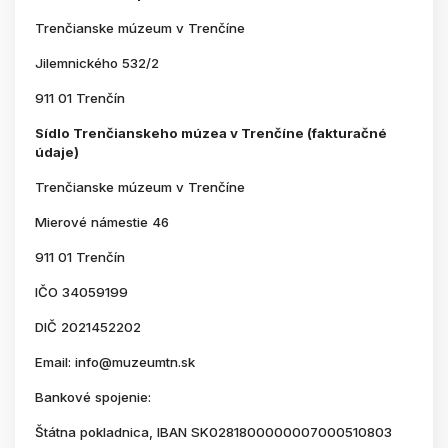
Trenčianske múzeum v Trenčíne
Jilemnického 532/2
911 01 Trenčín
Sídlo Trenčianskeho múzea v Trenčíne (fakturačné
údaje)
Trenčianske múzeum v Trenčíne
Mierové námestie 46
911 01 Trenčín
IČO 34059199
DIČ 2021452202
Email: info@muzeumtn.sk
Bankové spojenie:
Štátna pokladnica, IBAN SK0281800000007000510803