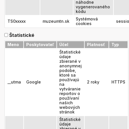
náhodne
vygenerovaného
kódu
Systémová
TS0xxxxx
muzeumtn.sk
sessi
cookies
Štatistické
Meno
Poskytovateľ
Účel
Platnosť
Typ
Štatistické
údaje
zbierané v
anonymnej
podobe,
ktoré sa
používajú
__utma
Google
2 roky
HTTPS
na
vytváranie
reportov o
používaní
našich
webových
stránok
Štatistické
údaje
zbierané v