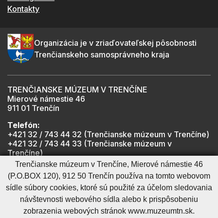
Kontakty
Organizácia je v zriaďovateľskej pôsobnosti
Trenčianskeho samosprávneho kraja
TRENČIANSKE MÚZEUM V TRENČÍNE
Mierové námestie 46
911 01 Trenčín
Telefón:
+421 32 / 743 44 32 (Trenčianske múzeum v Trenčíne)
+421 32 / 743 44 33 (Trenčianske múzeum v
Trenčíne)
+421 901 918 825 (Trenčiansky hrad - informátor -
Trenčianske múzeum v Trenčíne, Mierové námestie 46
počas otváracích hodín hradu)
(P.O.BOX 120), 912 50 Trenčín používa na tomto webovom
sídle súbory cookies, ktoré sú použité za účelom sledovania
návštevnosti webového sídla alebo k prispôsobeniu
Mapa stránky
RSS
Cookies nastavenie
Ochrana osobných údajov
zobrazenia webových stránok www.muzeumtn.sk.
Cookies - viac informácií
Vyhlásenie o prístupnosti