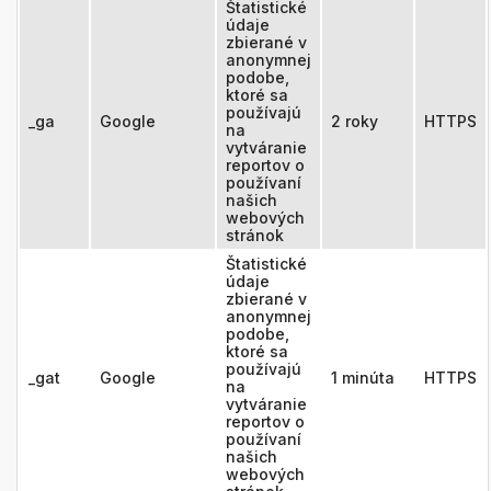
Štatistické
údaje
zbierané v
anonymnej
podobe,
ktoré sa
používajú
_ga
Google
2 roky
HTTPS
na
vytváranie
reportov o
používaní
našich
webových
stránok
Štatistické
údaje
zbierané v
anonymnej
podobe,
ktoré sa
používajú
_gat
Google
1 minúta
HTTPS
na
vytváranie
reportov o
používaní
našich
webových