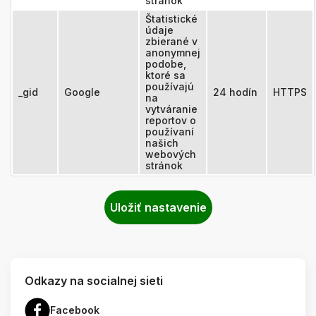
stránok
Štatistické
údaje
zbierané v
anonymnej
podobe,
ktoré sa
používajú
_gid
Google
24 hodín
HTTPS
na
vytváranie
reportov o
používaní
našich
webových
stránok
Odkazy na socialnej sieti
Facebook