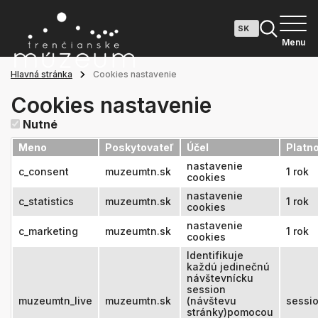
Menu
Hlavná stránka
Cookies nastavenie
Cookies nastavenie
Nutné
Meno
Poskytovateľ
Účel
Platn
nastavenie
c_consent
muzeumtn.sk
1 rok
cookies
nastavenie
c_statistics
muzeumtn.sk
1 rok
cookies
nastavenie
c_marketing
muzeumtn.sk
1 rok
cookies
Identifikuje
každú jedinečnú
návštevnícku
session
muzeumtn_live
muzeumtn.sk
(návštevu
sessi
stránky)pomocou