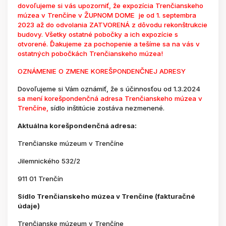
dovoľujeme si vás upozorniť, že expozícia Trenčianskeho
múzea v Trenčíne v ŽUPNOM DOME je od 1. septembra
2023 až do odvolania ZATVORENÁ z dôvodu rekonštrukcie
budovy. Všetky ostatné pobočky a ich expozície s
otvorené. Ďakujeme za pochopenie a tešíme sa na vás v
ostatných pobočkách Trenčianskeho múzea!
OZNÁMENIE O ZMENE KOREŠPONDENČNEJ ADRESY
Dovoľujeme si Vám oznámiť, že s účinnosťou od 1.3.2024
sa mení korešpondenčná adresa Trenčianskeho múzea v
Trenčíne,
sídlo inštitúcie zostáva nezmenené.
Aktuálna korešpondenčná adresa:
Trenčianske múzeum v Trenčíne
Jilemnického 532/2
911 01 Trenčín
Sídlo Trenčianskeho múzea v Trenčíne (fakturačné
údaje)
Trenčianske múzeum v Trenčíne