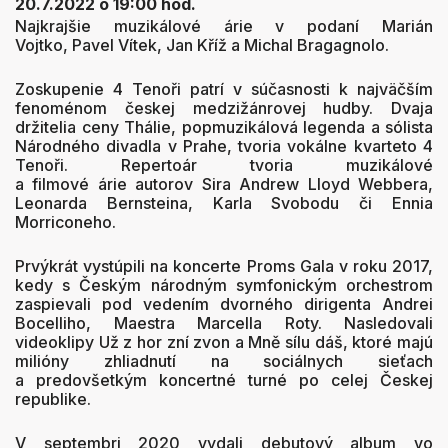
20.7.2022 o 19:00 hod.
Najkrajšie muzikálové árie v podaní Marián
Vojtko, Pavel Vítek, Jan Kříž a Michal Bragagnolo.
Zoskupenie 4 Tenoři patrí v súčasnosti k najväčším
fenoménom českej medzižánrovej hudby. Dvaja
držitelia ceny Thálie, popmuzikálová legenda a sólista
Národného divadla v Prahe, tvoria vokálne kvarteto 4
Tenoři. Repertoár tvoria
muzikálové
a filmové árie
autorov Sira Andrew Lloyd Webbera,
Leonarda Bernsteina, Karla Svobodu či Ennia
Morriconeho.
Prvýkrát vystúpili na koncerte Proms Gala v roku 2017,
kedy s Českým národným symfonickým orchestrom
zaspievali pod vedením dvorného dirigenta Andrei
Bocelliho, Maestra Marcella Roty. Nasledovali
videoklipy Už z hor zní zvon a Mně sílu dáš, ktoré majú
milióny zhliadnutí na sociálnych sieťach
a predovšetkým koncertné turné po celej Českej
republike.
V septembri 2020 vydali debutový album vo