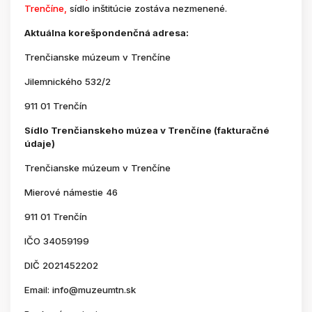
Trenčíne,
sídlo inštitúcie zostáva nezmenené.
Aktuálna korešpondenčná adresa:
Trenčianske múzeum v Trenčíne
Jilemnického 532/2
911 01 Trenčín
Sídlo Trenčianskeho múzea v Trenčíne (fakturačné
údaje)
Trenčianske múzeum v Trenčíne
Mierové námestie 46
911 01 Trenčín
IČO 34059199
DIČ 2021452202
Email: info@muzeumtn.sk