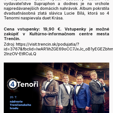
vydavateľstve Supraphon a dodnes je na vrchole
najpredávanejších domácich nahrávok. Album pokrstila
dvadsaťnásobná zlatá slávica
Lucie Bílá
, ktorá so 4
Tenormi naspievala duet
Krása
.
Cena vstupenky: 19,90 €. Vstupenky je možné
zakúpiť v Kultúrno-informačnom centre mesta
Trenčín.
Zdroj: https://visit.trencin.sk/podujatia/?
id=3767&fbclid=IwAR1ihZGE69oCC7JxJc_oB1yEGEZbh
2lnzOV-EtRCuLQ