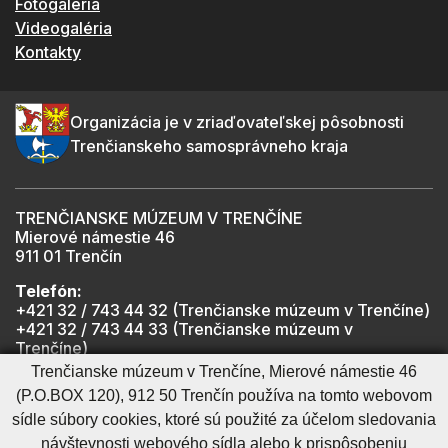
Fotogaléria
Videogaléria
Kontakty
Organizácia je v zriaďovateľskej pôsobnosti
Trenčianskeho samosprávneho kraja
TRENČIANSKE MÚZEUM V TRENČÍNE
Mierové námestie 46
911 01 Trenčín
Telefón:
+421 32 / 743 44 32 (Trenčianske múzeum v Trenčíne)
+421 32 / 743 44 33 (Trenčianske múzeum v
Trenčíne)
+421 901 918 825 (Trenčiansky hrad - informátor -
Trenčianske múzeum v Trenčíne, Mierové námestie 46
počas otváracích hodín hradu)
(P.O.BOX 120), 912 50 Trenčín používa na tomto webovom
sídle súbory cookies, ktoré sú použité za účelom sledovania
návštevnosti webového sídla alebo k prispôsobeniu
Mapa stránky
RSS
Cookies nastavenie
Ochrana osobných údajov