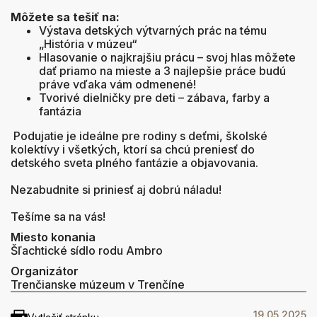
Môžete sa tešiť na:
V
ýstava detských výtvarných prác na tému
„História v múzeu“
Hlasovanie o najkrajšiu prácu – svoj hlas môžete
dať priamo na mieste a 3 najlepšie práce budú
práve vďaka vám odmenené!
Tvorivé dielničky pre deti – zábava, farby a
fantázia
Podujatie je ideálne pre rodiny s deťmi, školské
kolektívy i všetkých, ktorí sa chcú preniesť do
detského sveta plného fantázie a objavovania.
Nezabudnite si priniesť aj dobrú náladu!
Tešíme sa na vás!
Miesto konania
Šľachtické sídlo rodu Ambro
Organizátor
Trenčianske múzeum v Trenčíne
19.05.2025