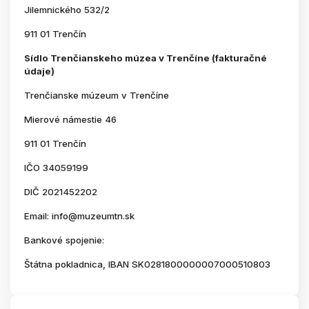
Jilemnického 532/2
911 01 Trenčín
Sídlo Trenčianskeho múzea v Trenčíne (fakturačné
údaje)
Trenčianske múzeum v Trenčíne
Mierové námestie 46
911 01 Trenčín
IČO 34059199
DIČ 2021452202
Email: info@muzeumtn.sk
Bankové spojenie:
Štátna pokladnica, IBAN SK0281800000007000510803