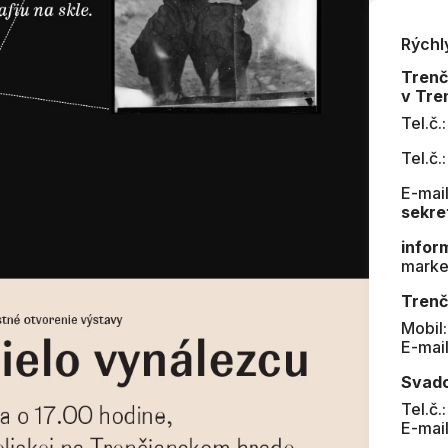
Rýchl
Tren
v Tre
Tel.č.
Tel.č.
E-mail
sekre
infor
marke
Trenč
Mobil
E-mai
Svad
Tel.č.
E-mai