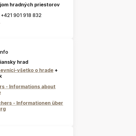
jom hradných priestorov
: +421 901 918 832
l
info
iansky hrad
evníci-všetko o hrade
+
k
ors - Informations about
e
hers - Informationen über
urg