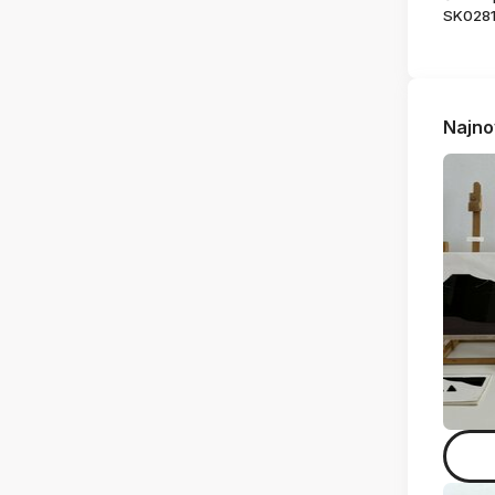
SK028
Najno