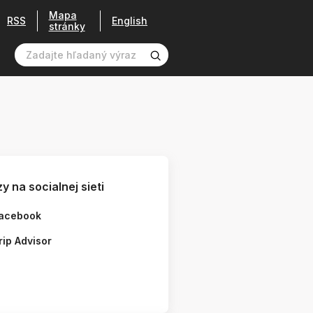
Mapa
RSS
English
stránky
y na socialnej sieti
acebook
rip Advisor