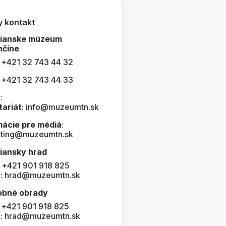
y kontakt
čianske múzeum
nčíne
: +421 32 743 44 32
: +421 32 743 44 33
:
tariát
: info@muzeumtn.sk
mácie pre médiá
:
ting@muzeumtn.sk
iansky hrad
: +421 901 918 825
l: hrad@muzeumtn.sk
obné obrady
: +421 901 918 825
l: hrad@muzeumtn.sk