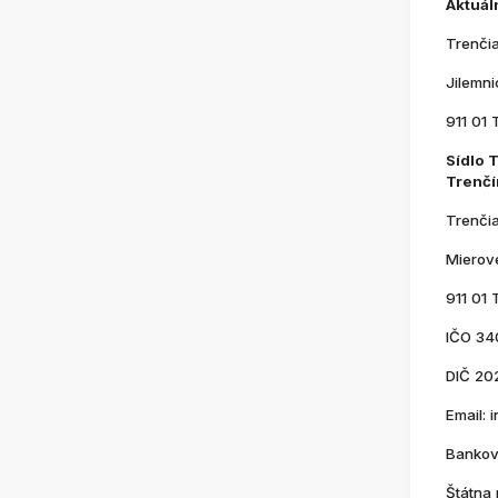
Aktuál
Trenči
Jilemn
911 01 
Sídlo 
Trenčí
Trenči
Mierov
911 01 
IČO 34
DIČ 20
Email:
Bankov
Štátna 