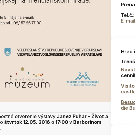
Prená
Tel.č.
E-mai
Hrad 
Trenč
Návšt
cenni
Visit
castl
Besuc
die B
ostné otvorenie výstavy
Janez Puhar - Život a
vo
štvrtok 12.05. 2016
o
17:00
v
Barborinom
.