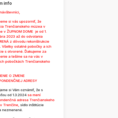
 info
návštevníci,
eme si vás upozorniť, že
cia Trenčianskeho múzea v
ne v ŽUPNOM DOME je od 1.
bra 2023 až do odvolania
ENÁ z dôvodu rekonštrukcie
. Všetky ostatné pobočky a ich
cie s otvorené. Ďakujeme za
enie a tešíme sa na vás v
ých pobočkách Trenčianskeho
ENIE O ZMENE
PONDENČNEJ ADRESY
jeme si Vám oznámiť, že s
sťou od 1.3.2024
sa mení
ondenčná adresa Trenčianskeho
v Trenčíne,
sídlo inštitúcie
a nezmenené.