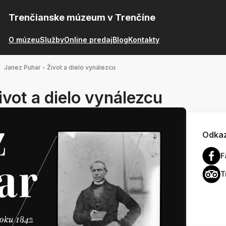
Trenčianske múzeum v Trenčíne
O múzeu
Služby
Online predaj
Blog
Kontakty
Janez Puhar - Život a dielo vynálezcu
ivot a dielo vynálezcu
Odkaz
F
T