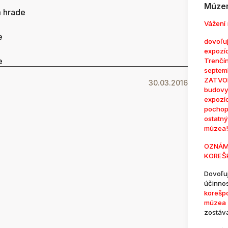
Múzem
m hrade
Vážení 
e
dovoľuj
expozí
e
Trenčí
septem
ZATVOR
30.03.2016
budovy
expozí
pochop
ostatn
múzea!
OZNÁM
KOREŠ
Dovoľu
účinno
korešp
múzea 
zostáv