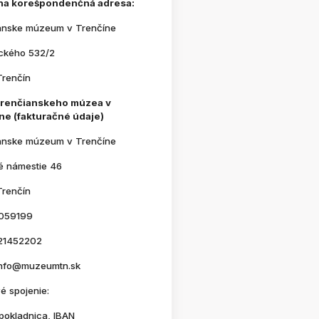
na korešpondenčná adresa:
anske múzeum v Trenčíne
ického 532/2
Trenčín
Trenčianskeho múzea v
ne (fakturačné údaje)
anske múzeum v Trenčíne
é námestie 46
Trenčín
059199
21452202
 info@muzeumtn.sk
é spojenie:
pokladnica, IBAN