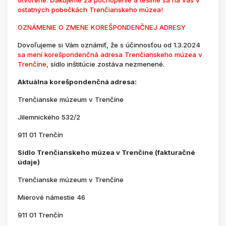
otvorené. Ďakujeme za pochopenie a tešíme sa na vás v
ostatných pobočkách Trenčianskeho múzea!
OZNÁMENIE O ZMENE KOREŠPONDENČNEJ ADRESY
Dovoľujeme si Vám oznámiť, že s účinnosťou od 1.3.2024
sa mení korešpondenčná adresa Trenčianskeho múzea v
Trenčíne,
sídlo inštitúcie zostáva nezmenené.
Aktuálna korešpondenčná adresa:
Trenčianske múzeum v Trenčíne
Jilemnického 532/2
911 01 Trenčín
Sídlo Trenčianskeho múzea v Trenčíne (fakturačné
údaje)
Trenčianske múzeum v Trenčíne
Mierové námestie 46
911 01 Trenčín