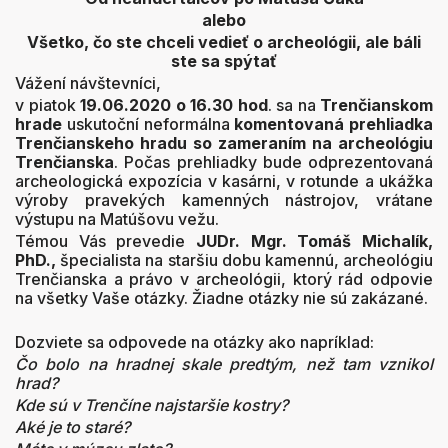
alebo
Všetko, čo ste chceli vedieť o archeológii, ale báli
ste sa spýtať
Vážení návštevníci,
v piatok
19.06.2020 o 16.30 hod
. sa na
Trenčianskom
hrade
uskutoční neformálna
komentovaná prehliadka
Trenčianskeho hradu so zameraním na archeológiu
Trenčianska
. Počas prehliadky bude odprezentovaná
archeologická expozícia v kasárni, v rotunde a ukážka
výroby pravekých kamenných nástrojov, vrátane
výstupu na Matúšovu vežu.
Témou Vás prevedie
JUDr. Mgr. Tomáš Michalík,
PhD.,
špecialista na staršiu dobu kamennú, archeológiu
Trenčianska a právo v archeológii, ktorý rád odpovie
na všetky Vaše otázky. Žiadne otázky nie sú zakázané.
Dozviete sa odpovede na otázky ako napríklad:
Čo bolo na hradnej skale predtým, než tam vznikol
hrad?
Kde sú v Trenčíne najstaršie kostry?
Aké je to staré?