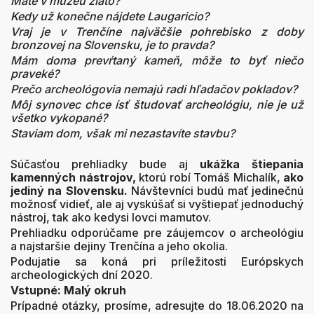
Máte v múzeu zlato?
Kedy už konečne nájdete Laugaricio?
Vraj je v Trenčíne najväčšie pohrebisko z doby
bronzovej na Slovensku, je to pravda?
Mám doma prevŕtaný kameň, môže to byť niečo
praveké?
Prečo archeológovia nemajú radi hľadačov pokladov?
Môj synovec chce ísť študovať archeológiu, nie je už
všetko vykopané?
Staviam dom, však mi nezastavíte stavbu?
Súčasťou prehliadky bude aj
ukážka štiepania
kamenných nástrojov,
ktorú robí
Tomáš Michalík,
ako
jediný na Slovensku.
Návštevníci budú mať jedinečnú
možnosť vidieť, ale aj vyskúšať si vyštiepať jednoduchý
nástroj, tak ako kedysi lovci mamutov.
Prehliadku odporúčame pre záujemcov o archeológiu
a najstaršie dejiny Trenčína a jeho okolia.
Podujatie sa koná pri príležitosti Európskych
archeologických dní 2020.
Vstupné: Malý okruh
Prípadné otázky, prosíme, adresujte do 18.06.2020 na