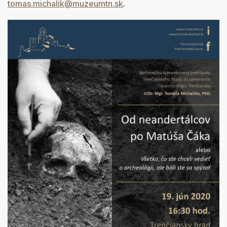
tomas.michalik@muzeumtn.sk
.