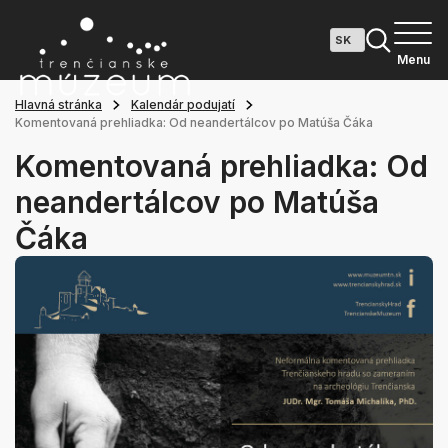
Menu
Hlavná stránka
Kalendár podujatí
Komentovaná prehliadka: Od neandertálcov po Matúša Čáka
Komentovaná prehliadka: Od
neandertálcov po Matúša
Čáka