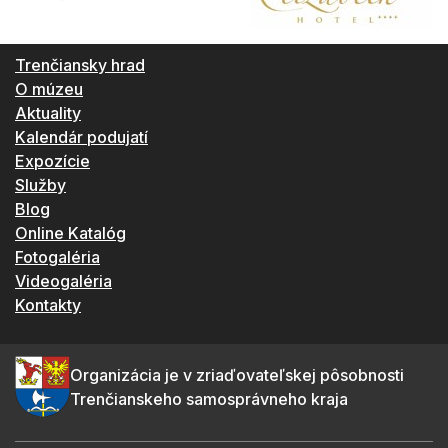
Trenčiansky hrad
O múzeu
Aktuality
Kalendár podujatí
Expozície
Služby
Blog
Online Katalóg
Fotogaléria
Videogaléria
Kontakty
Organizácia je v zriaďovateľskej pôsobnosti
Trenčianskeho samosprávneho kraja