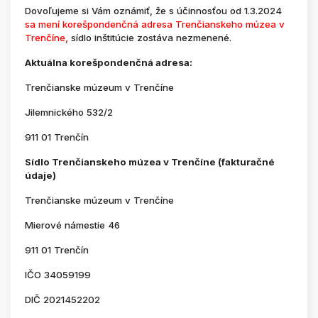
Dovoľujeme si Vám oznámiť, že s účinnosťou od 1.3.2024
sa mení korešpondenčná adresa Trenčianskeho múzea v
Trenčíne,
sídlo inštitúcie zostáva nezmenené.
Aktuálna korešpondenčná adresa:
Trenčianske múzeum v Trenčíne
Jilemnického 532/2
911 01 Trenčín
Sídlo Trenčianskeho múzea v Trenčíne (fakturačné
údaje)
Trenčianske múzeum v Trenčíne
Mierové námestie 46
911 01 Trenčín
IČO 34059199
DIČ 2021452202