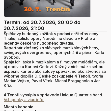
Termín:
od 30.7.2026, 20:00
do
30.7.2026, 21:00
Špičkový hudobný zážitok v podaní držiteľov ceny
Thálie, sólistu opery Národního divadla v Prahe a
legendy českého hudobného divadla.
Repertoár zložený zo slávnych muzikálových hitov,
swingových evergreenov, operných árií a piesní Karla
Svobodu.
Spája ich láska k muzikálom a filmovým melódiám, ale
aj obdiv ku Karlovi Gottovi. Každý z nich má za sebou
úspešnú kariéru ako sólový spevák, no ako štvorica sa
výborne dopĺňajú. České zoskupenie 4 Tenoři, tvoria
Marian Vojtko, Pavel Vítek, Michal Bragagnolo a Jan
Kříž.
4 Tenoři vystúpia v sprievode Unique Quartet a band.
Vstupenky a viac info.
Miesto konania