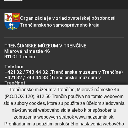
Organizácia je v zriaďovateľskej pôsobnosti
Trenčianskeho samosprávneho kraja
TRENČIANSKE MÚZEUM V TRENČÍNE
Mierové námestie 46
911 01 Trenčín
Telefón:
+421 32 / 743 44 32 (Trenčianske múzeum v Trenčíne)
+421 32 / 743 44 33 (Trenčianske múzeum v
Trenčíne)
+421 901 918 825 (Trenčiansky hrad - informátor -
Trenčianske múzeum v Trenčíne, Mierové námestie 46
počas otváracích hodín hradu)
(P.O.BOX 120), 912 50 Trenčín používa na tomto webovom
sídle súbory cookies, ktoré sú použité za účelom sledovania
návštevnosti webového sídla alebo k prispôsobeniu
Mapa stránky
RSS
Cookies nastavenie
Ochrana osobných údajov
zobrazenia webových stránok www.muzeumtn.sk.
Cookies - viac informácií
Vyhlásenie o prístupnosti
Prehliadaním a použitím príslušného nastavenia webového
Technický prevádzkovateľ
Správca obsahu