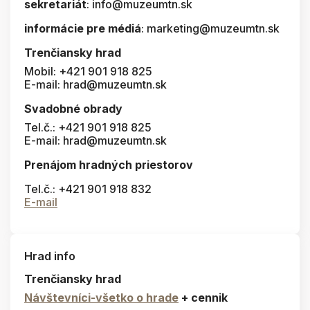
sekretariát
: info@muzeumtn.sk
informácie pre médiá
: marketing@muzeumtn.sk
Trenčiansky hrad
Mobil: +421 901 918 825
E-mail: hrad@muzeumtn.sk
Svadobné obrady
Tel.č.: +421 901 918 825
E-mail: hrad@muzeumtn.sk
Prenájom hradných priestorov
Tel.č.: +421 901 918 832
E-mail
Hrad info
Trenčiansky hrad
Návštevníci-všetko o hrade
+ cennik