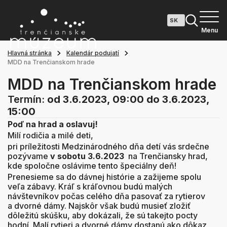
Menu
Hlavná stránka
Kalendár podujatí
MDD na Trenčianskom hrade
MDD na Trenčianskom hrade
Termín:
od 3.6.2023, 09:00
do 3.6.2023,
15:00
Poď na hrad a oslavuj!
Milí rodičia a milé deti,
pri príležitosti Medzinárodného dňa detí vás srdečne
pozývame
v sobotu
3.6.2023
na Trenčiansky hrad,
kde spoločne oslávime tento špeciálny deň!
Prenesieme sa do dávnej histórie a zažijeme spolu
veľa zábavy. Kráľ s kráľovnou budú malých
návštevníkov počas celého dňa pasovať za rytierov
a dvorné dámy. Najskôr však budú musieť zložiť
dôležitú skúšku, aby dokázali, že sú takejto pocty
hodní. Malí rytieri a dvorné dámy dostanú ako dôkaz