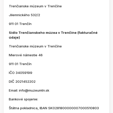
Trenčianske múzeum v Trenčíne
Jilemnického 532/2
911 01 Trenčín
Sídlo Trenčianskeho múzea v Trenčíne (fakturačné
údaje)
Trenčianske múzeum v Trenčíne
Mierové námestie 46
911 01 Trenčín
IČO 34059199
DIČ 2021452202
Email: info@muzeumtn.sk
Bankové spojenie:
Štátna pokladnica, IBAN SK0281800000007000510803