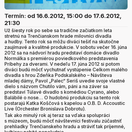
Termín:
od 16.6.2012, 15:00
do 17.6.2012,
21:30
Už šiesty rok po sebe sa tradične začiatkom leta
stretnú na Trenčianskom hrade milovníci divadla
a hudby. Tento rok sa môžu diváci tešiť na skutočne
zaujímavé a kvalitné produkcie. V sobotu večer 16. júna
2012 sa na nádvorí hradu predstaví domáce divadlo
Normálka s premiérou poviedkového predstavenia
Príbehy za dverami. V nedeľu 17. júna 2012 si potom
diváci budú môcť vychutnať vystúpenie Celkom malého
divadla s hrou Zdeňka Podskalského – Návšteva
mladej dámy, Pavol „Palec“ Seriš uvedie svoje vlastné
dielo s názvom Chutilo vám, páni a na záver sa
predstaví Túlavé divadlo s komédiou Cyrano, alebo
Balábilé o nose… O hudobnú produkciu sa tento rok
postarajú Katka Koščová s kapelou a O.B. D. Accoustic
Live (Orchester Bronislava Dobrotu).
Tak ako minulý rok aj teraz sa vďaka spolupráci
s múzeom, budú môcť návštevníci festivalu zúčastniť
prehliadky Trenčianskeho hradu a stráviť tak príjemné,
kultúrou nabité popoludnie.