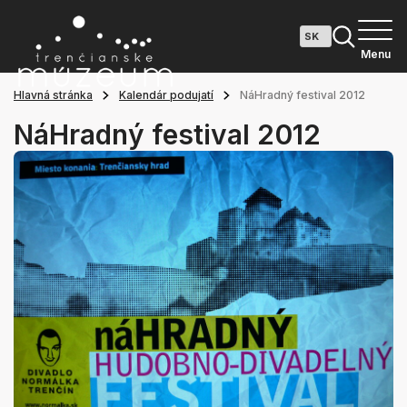
Menu
Hlavná stránka
Kalendár podujatí
NáHradný festival 2012
NáHradný festival 2012