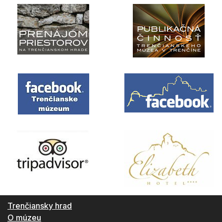
Trenčiansky hrad
O múzeu