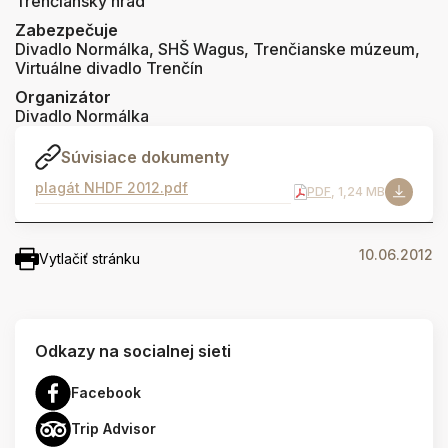
Trenčiansky hrad
Zabezpečuje
Divadlo Normálka, SHŠ Wagus, Trenčianske múzeum,
Virtuálne divadlo Trenčín
Organizátor
Divadlo Normálka
Súvisiace dokumenty
plagát NHDF 2012.pdf
PDF
, 1,24 MB
10.06.2012
Vytlačiť stránku
Odkazy na socialnej sieti
Facebook
Trip Advisor