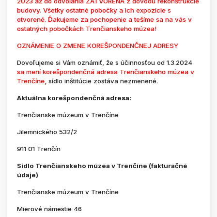
2023 až do odvolania ZATVORENÁ z dôvodu rekonštrukcie
budovy. Všetky ostatné pobočky a ich expozície s
otvorené. Ďakujeme za pochopenie a tešíme sa na vás v
ostatných pobočkách Trenčianskeho múzea!
OZNÁMENIE O ZMENE KOREŠPONDENČNEJ ADRESY
Dovoľujeme si Vám oznámiť, že s účinnosťou od 1.3.2024
sa mení korešpondenčná adresa Trenčianskeho múzea v
Trenčíne,
sídlo inštitúcie zostáva nezmenené.
Aktuálna korešpondenčná adresa:
Trenčianske múzeum v Trenčíne
Jilemnického 532/2
911 01 Trenčín
Sídlo Trenčianskeho múzea v Trenčíne (fakturačné
údaje)
Trenčianske múzeum v Trenčíne
Mierové námestie 46