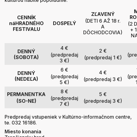
ZĽAVENÝ
RO
CENNÍK
(DETI 6 AŽ 18 r.
náHRADNÉHO
DOSPELÝ
(2 
A
FESTIVALU
+ 
DÔCHODCOVIA)
NA
4 €
2 €
DENNÝ
(predpredaj
(pr
(SOBOTA)
(predpredaj 1 €)
3 €)
6 €
4 €
DENNÝ
(predpredaj
(pr
(NEDEĽA)
(predpredaj 3 €)
5 €)
8 €
PERMANENTKA
5 €
(predpredaj
(SO-NE)
(predpredaj 3 €)
7 €)
Predpredaj vstupeniek v Kultúrno-informačnom centre,
te. 032 16186.
Miesto konania