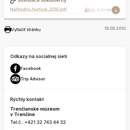
Súvisiace dokumenty
NaHradny_festival_2010.pdf
PDF
, 2,05 MB
19.05.2010
Vytlačiť stránku
Odkazy na socialnej sieti
Facebook
Trip Advisor
Rýchly kontakt
Trenčianske múzeum
v Trenčíne
Tel.č.: +421 32 743 44 32