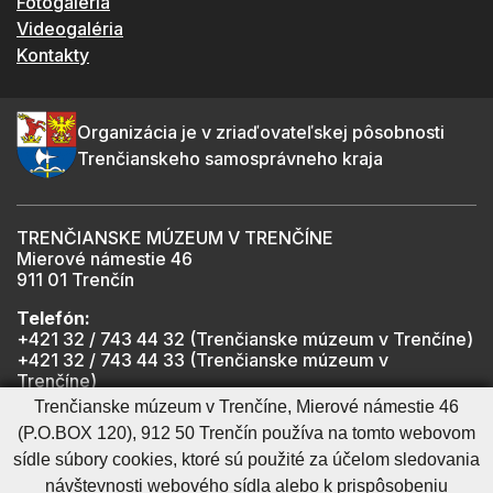
Fotogaléria
Videogaléria
Kontakty
Organizácia je v zriaďovateľskej pôsobnosti
Trenčianskeho samosprávneho kraja
TRENČIANSKE MÚZEUM V TRENČÍNE
Mierové námestie 46
911 01 Trenčín
Telefón:
+421 32 / 743 44 32 (Trenčianske múzeum v Trenčíne)
+421 32 / 743 44 33 (Trenčianske múzeum v
Trenčíne)
+421 901 918 825 (Trenčiansky hrad - informátor -
Trenčianske múzeum v Trenčíne, Mierové námestie 46
počas otváracích hodín hradu)
(P.O.BOX 120), 912 50 Trenčín používa na tomto webovom
sídle súbory cookies, ktoré sú použité za účelom sledovania
návštevnosti webového sídla alebo k prispôsobeniu
Mapa stránky
RSS
Cookies nastavenie
Ochrana osobných údajov