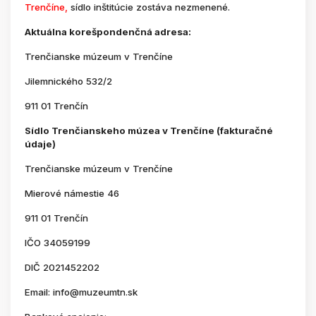
Trenčíne,
sídlo inštitúcie zostáva nezmenené.
Aktuálna korešpondenčná adresa:
Trenčianske múzeum v Trenčíne
Jilemnického 532/2
911 01 Trenčín
Sídlo Trenčianskeho múzea v Trenčíne (fakturačné
údaje)
Trenčianske múzeum v Trenčíne
Mierové námestie 46
911 01 Trenčín
IČO 34059199
DIČ 2021452202
Email: info@muzeumtn.sk