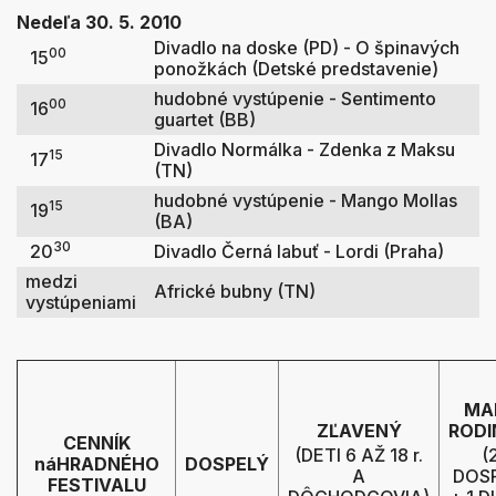
Nedeľa 30. 5. 2010
Divadlo na doske (PD) - O špinavých
00
15
ponožkách (Detské predstavenie)
hudobné vystúpenie - Sentimento
00
16
guartet (BB)
Divadlo Normálka - Zdenka z Maksu
15
17
(TN)
hudobné vystúpenie - Mango Mollas
15
19
(BA)
30
20
Divadlo Černá labuť - Lordi (Praha)
medzi
Africké bubny (TN)
vystúpeniami
MA
ZĽAVENÝ
RODI
CENNÍK
(DETI 6 AŽ 18 r.
(
náHRADNÉHO
DOSPELÝ
A
DOSP
FESTIVALU