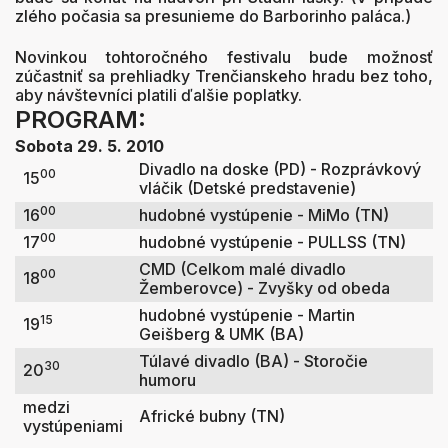
zlého počasia sa presunieme do Barborinho paláca.)
Novinkou tohtoročného festivalu bude možnosť
zúčastniť sa prehliadky Trenčianskeho hradu bez toho,
aby návštevníci platili ďalšie poplatky.
PROGRAM:
Sobota 29. 5. 2010
Divadlo na doske (PD) - Rozprávkový
00
15
vláčik (Detské predstavenie)
00
16
hudobné vystúpenie - MiMo (TN)
00
17
hudobné vystúpenie - PULLSS (TN)
CMD (Celkom malé divadlo
00
18
Žemberovce) - Zvyšky od obeda
hudobné vystúpenie - Martin
15
19
Geišberg & UMK (BA)
Túlavé divadlo (BA) - Storočie
30
20
humoru
medzi
Africké bubny (TN)
vystúpeniami