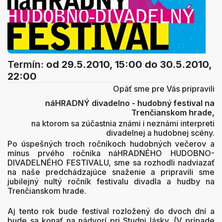
Termín:
od 29.5.2010, 15:00
do 30.5.2010,
22:00
Opäť sme pre Vás pripravili
náHRADNÝ divadelno - hudobný festival na
Trenčianskom hrade,
na ktorom sa zúčastnia známi i neznámi interpreti
divadelnej a hudobnej scény.
Po úspešných troch ročníkoch hudobných večerov a
mínus prvého ročníka náHRADNÉHO HUDOBNO-
DIVADELNÉHO FESTIVALU, sme sa rozhodli nadviazať
na naše predchádzajúce snaženie a pripravili sme
jubilejný nultý ročník festivalu divadla a hudby na
Trenčianskom hrade.
Aj tento rok bude festival rozložený do dvoch dní a
bude sa konať na nádvorí pri Studni lásky. (V prípade