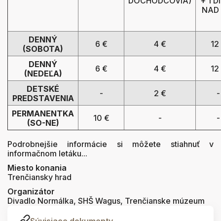
DÔCHODCOVIA)
+ 1 D
NAD 6
DENNÝ
6 €
4 €
12
(SOBOTA)
DENNÝ
6 €
4 €
12
(NEDEĽA)
DETSKÉ
-
2 €
-
PREDSTAVENIA
PERMANENTKA
10 €
-
-
(SO-NE)
Podrobnejšie informácie si môžete stiahnuť v
informačnom letáku...
Miesto konania
Trenčiansky hrad
Organizátor
Divadlo Normálka, SHŠ Wagus, Trenčianske múzeum