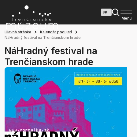
Menu
Hlavná stránka
Kalendár podujatí
NáHradný festival na Trenčianskom hrade
NáHradný festival na
Trenčianskom hrade