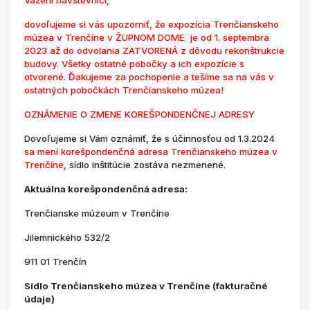
Vážení návštevníci,
dovoľujeme si vás upozorniť, že expozícia Trenčianskeho
múzea v Trenčíne v ŽUPNOM DOME je od 1. septembra
2023 až do odvolania ZATVORENÁ z dôvodu rekonštrukcie
budovy. Všetky ostatné pobočky a ich expozície s
otvorené. Ďakujeme za pochopenie a tešíme sa na vás v
ostatných pobočkách Trenčianskeho múzea!
OZNÁMENIE O ZMENE KOREŠPONDENČNEJ ADRESY
Dovoľujeme si Vám oznámiť, že s účinnosťou od 1.3.2024
sa mení korešpondenčná adresa Trenčianskeho múzea v
Trenčíne,
sídlo inštitúcie zostáva nezmenené.
Aktuálna korešpondenčná adresa:
Trenčianske múzeum v Trenčíne
Jilemnického 532/2
911 01 Trenčín
Sídlo Trenčianskeho múzea v Trenčíne (fakturačné
údaje)