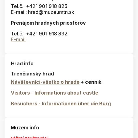
Tel.č.: +421 901 918 825
E-mail: hrad@muzeumtn.sk
Prenájom hradných priestorov
Tel.č.: +421 901 918 832
E-mail
Hrad info
Trenčiansky hrad
Návštevníci-všetko o hrade
+ cennik
Visitors - Informations about castle
Besuchers - Informationen über die Burg
Múzem info