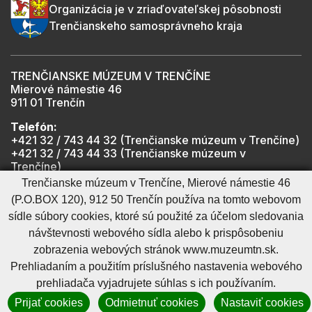
Organizácia je v zriaďovateľskej pôsobnosti
Trenčianskeho samosprávneho kraja
TRENČIANSKE MÚZEUM V TRENČÍNE
Mierové námestie 46
911 01 Trenčín
Telefón:
+421 32 / 743 44 32 (Trenčianske múzeum v Trenčíne)
+421 32 / 743 44 33 (Trenčianske múzeum v
Trenčíne)
+421 901 918 825 (Trenčiansky hrad - informátor -
Trenčianske múzeum v Trenčíne, Mierové námestie 46
počas otváracích hodín hradu)
(P.O.BOX 120), 912 50 Trenčín používa na tomto webovom
sídle súbory cookies, ktoré sú použité za účelom sledovania
návštevnosti webového sídla alebo k prispôsobeniu
Mapa stránky
RSS
Cookies nastavenie
Ochrana osobných údajov
zobrazenia webových stránok www.muzeumtn.sk.
Cookies - viac informácií
Vyhlásenie o prístupnosti
Prehliadaním a použitím príslušného nastavenia webového
Technický prevádzkovateľ
Správca obsahu
prehliadača vyjadrujete súhlas s ich používaním.
Generuje
CMS BUXUS
Prijať cookies
Odmietnuť cookies
Nastaviť cookies