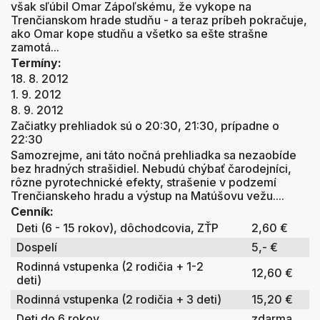
však sľúbil Omar Zápoľskému, že vykope na
Trenčianskom hrade studňu - a teraz príbeh pokračuje,
ako Omar kope studňu a všetko sa ešte strašne
zamotá...
Termíny:
18. 8. 2012
1. 9. 2012
8. 9. 2012
Začiatky prehliadok sú o 20:30, 21:30, prípadne o
22:30
Samozrejme, ani táto nočná prehliadka sa nezaobíde
bez hradných strašidiel. Nebudú chýbať čarodejníci,
rôzne pyrotechnické efekty, strašenie v podzemí
Trenčianskeho hradu a výstup na Matúšovu vežu....
Cenník:
Deti (6 - 15 rokov), dôchodcovia, ZŤP
2,60 €
Dospelí
5,- €
Rodinná vstupenka (2 rodičia + 1-2
12,60 €
deti)
Rodinná vstupenka (2 rodičia + 3 deti)
15,20 €
Deti do 6 rokov
zdarma