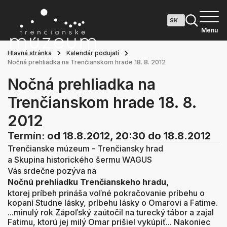
Menu
Hlavná stránka
Kalendár podujatí
Nočná prehliadka na Trenčianskom hrade 18. 8. 2012
Nočná prehliadka na
Trenčianskom hrade 18. 8.
2012
Termín:
od 18.8.2012, 20:30
do 18.8.2012
Trenčianske múzeum - Trenčiansky hrad
a Skupina historického šermu WAGUS
Vás srdečne pozýva na
Nočnú prehliadku Trenčianskeho hradu,
ktorej príbeh prináša voľné pokračovanie príbehu o
kopaní Studne lásky, príbehu lásky o Omarovi a Fatime.
...minulý rok Zápoľský zaútočil na turecký tábor a zajal
Fatimu, ktorú jej milý Omar prišiel vykúpiť... Nakoniec