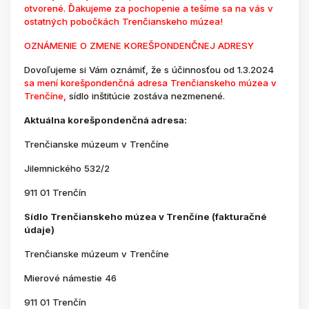
otvorené. Ďakujeme za pochopenie a tešíme sa na vás v
ostatných pobočkách Trenčianskeho múzea!
OZNÁMENIE O ZMENE KOREŠPONDENČNEJ ADRESY
Dovoľujeme si Vám oznámiť, že s účinnosťou od 1.3.2024
sa mení korešpondenčná adresa Trenčianskeho múzea v
Trenčíne,
sídlo inštitúcie zostáva nezmenené.
Aktuálna korešpondenčná adresa:
Trenčianske múzeum v Trenčíne
Jilemnického 532/2
911 01 Trenčín
Sídlo Trenčianskeho múzea v Trenčíne (fakturačné
údaje)
Trenčianske múzeum v Trenčíne
Mierové námestie 46
911 01 Trenčín