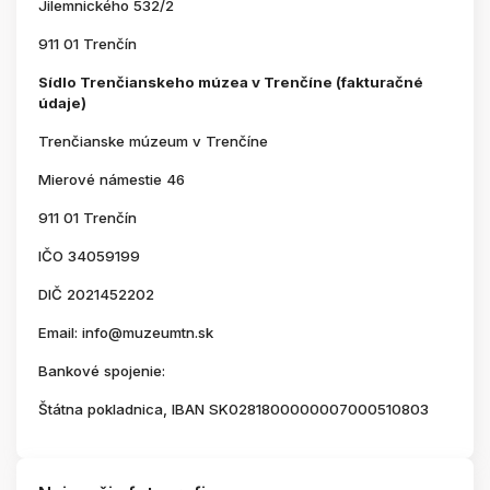
Jilemnického 532/2
911 01 Trenčín
Sídlo Trenčianskeho múzea v Trenčíne (fakturačné
údaje)
Trenčianske múzeum v Trenčíne
Mierové námestie 46
911 01 Trenčín
IČO 34059199
DIČ 2021452202
Email: info@muzeumtn.sk
Bankové spojenie:
Štátna pokladnica, IBAN SK0281800000007000510803