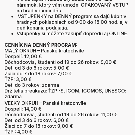
náramok, ktorý vám umožní OPAKOVANÝ VSTUP
na hrad v rámci dňa.
VSTUPENKY na DENNÝ program sa dajú kúpiť v
hradných pokladniach od 9:00 do 18:00 hod. aj v
deň konania podujatia.
Vstupenky si môžete zakúpiť dopredu aj ONLINE.
CENNÍK NA DENNÝ PROGRAM:
MALÝ OKRUH – Panské kratochvíle
Dospelí: 12,00 €
Dôchodcovia, študenti od 19 do 26 rokov: 9,00 €
Deti od 3 do 6 rokov: 5,00 €
Žiaci od 7 do 18 rokov: 7,00 €
ŤZP: 3,00 €
Deti do 3 rokov: zdarma
Držitelia preukazu: ŤZP -S, ICOM, ICOMOS, UNESCO:
zdarma
VEĽKÝ OKRUH – Panské kratochvíle
Dospelí: 14,00 €
Dôchodcovia, študenti od 19 do 26 rokov: 11,00 €
Deti od 3 do 6 rokov: 6,00 €
Žiaci od 7 do 18 rokov: 9,00 €
ŤZP : 4,00 €