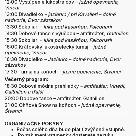
12:00 Vystúpenie lukostrelcov –
južné opevnenie,
Vinedi
13:00 Divadielko
– jazierko / pri Kavalieri – dolné
nádvorie, Dvor zázrakov
13:30 Sokoliari –
lúka pod kasárňou, Falconarii
14:30 Dobové tance s výučbou – amfiteáter
, Galthilion
15:30 Sokoliari –
lúka pod kasárňou, Falconarii
16:00 Kráľovský lukostrelecký turnaj –
južné
opevnenie
,
Vinedi
16:30 Divadielko
– Jazierko – dolné nádvorie, Dvor
zázrakov
17:30 Turnaj na koňoch
– južné opevnenie, Štvanci
Večerný program:
18:30 Dobová módna prehliadky
–
amfiteáter, Vinedi,
Galthilion a ďalší
20:00 Dobové tance – amfiteáter, Galthilion
21:00 Ohňová Show na koňoch
– južné opevnenie,
Štvanci
ORGANIZAČNÉ POKYNY :
Počas celého dňa bude platiť zvýšené vstupné.
Po zakúpení vstupenky dostanete na ruku