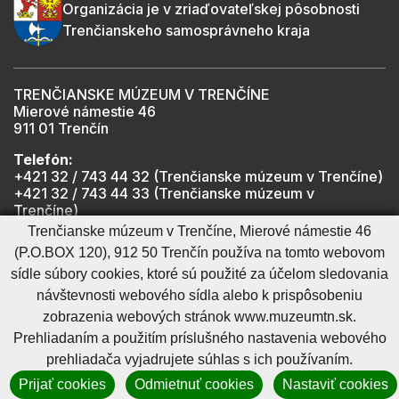
Organizácia je v zriaďovateľskej pôsobnosti
Trenčianskeho samosprávneho kraja
TRENČIANSKE MÚZEUM V TRENČÍNE
Mierové námestie 46
911 01 Trenčín
Telefón:
+421 32 / 743 44 32 (Trenčianske múzeum v Trenčíne)
+421 32 / 743 44 33 (Trenčianske múzeum v
Trenčíne)
+421 901 918 825 (Trenčiansky hrad - informátor -
Trenčianske múzeum v Trenčíne, Mierové námestie 46
počas otváracích hodín hradu)
(P.O.BOX 120), 912 50 Trenčín používa na tomto webovom
sídle súbory cookies, ktoré sú použité za účelom sledovania
návštevnosti webového sídla alebo k prispôsobeniu
Mapa stránky
RSS
Cookies nastavenie
Ochrana osobných údajov
zobrazenia webových stránok www.muzeumtn.sk.
Cookies - viac informácií
Vyhlásenie o prístupnosti
Prehliadaním a použitím príslušného nastavenia webového
Technický prevádzkovateľ
Správca obsahu
prehliadača vyjadrujete súhlas s ich používaním.
Generuje
CMS BUXUS
Prijať cookies
Odmietnuť cookies
Nastaviť cookies