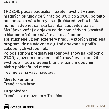
zdarma
❗ POZOR: počas podujatia môžete navštíviť v rámci
hradných okruhov celý hrad od 9:00 do 20:00, po tejto
hodine sa zatvára horný hrad (kočiareň, veľká bašta,
horné nádvorie, panská kaplnka, Ľudovítov palác i
Matúšova veža) a objekty na dolnom nádvorí (kasáreň
a hladomorňa), pre návštevníkov sú potom
sprístupnené už len exteriéry hradu, v ktorých prebieha
program: dolné nádvorie a južné opevnenie podľa
zakúpených vstupeniek.
Po poslednom predstavení (ohňová show na koňoch o
21:00) v južnom opevnení, môžu návštevníci použiť na
východ z hradu drevenú bránu v južnom opevnení
alebo pokladňu od mesta.
Tešíme sa na vašu návštevu!
Miesto konania
Trenčiansky hrad
Organizátor
Trenčianske múzeum v Trenčíne
20.06.2024
Vytlačiť stránku