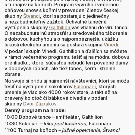
a turnajov na koňoch. Program vyvrcholí večernou
ohňovou show s koňmi v prevedení členov českej
skupiny
Štvanci
, ktorí sa postarajú o jedinečný
a nezabudnuteľný zážitok. Úchvatné tanečné
vystúpenia skupiny
Galthilion
vás vtiahnu do víru tanca.
O nezabudnuteľnú atmosféru stredovekého táborenia
s dobovou kuchyňou a o najpompéznejšiu ukážku
lukostreleckého umenia sa postará skupina
Vinedi
.
V podaní skupín Vinedi, Galthilion a ďalších sa môžete
v rámci večerného programu tešiť aj na módnu dobovú
prehliadku, ktorej súčasťou nebudú len pôvabné dámy
v dobových róbach, ale tiež tanec, šerm i strelné
zbrane.
Na svoje si prídu aj najmenší návštevníci, ktorí sa môžu
tešiť na vystúpenie sokoliarov
Falconarii
, ktorých
umenie je viac ako 4000 rokov staré, a taktiež na
drevený kolotoč či bábkové divadlá v podaní
skupiny
Dvor Zázrakov
.
Denný program na hrade:
10:00 Dobové tance – amfiteáter, Galthilion
10:30 Sokoliari
– lúka pod kasárňou
, Falconarii
11:00 Turnaj na koňoch
– južné opevnenie, Štvanci