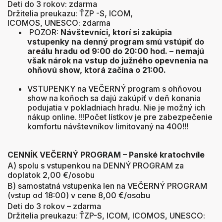
Deti do 3 rokov: zdarma
Držitelia preukazu: ŤZP -S, ICOM,
ICOMOS, UNESCO: zdarma
POZOR:
Návštevníci, ktorí si zakúpia
vstupenky na denný program smú vstúpiť do
areálu hradu od 9:00 do 20:00 hod. – nemajú
však nárok na vstup do južného opevnenia na
ohňovú show, ktorá začína o 21:00.
VSTUPENKY na VEČERNÝ program s ohňovou
show na koňoch sa dajú zakúpiť v deň konania
podujatia v pokladniach hradu. Nie je možný ich
nákup online. !!!Počet lístkov je pre zabezpečenie
komfortu návštevníkov limitovaný na 400!!!
CENNÍK VEČERNÝ PROGRAM – Panské kratochvíle
A) spolu s vstupenkou na DENNÝ PROGRAM za
doplatok 2,00 €/osobu
B) samostatná vstupenka len na VEČERNÝ PROGRAM
(vstup od 18:00) v cene 8,00 €/osobu
Deti do 3 rokov – zdarma
Držitelia preukazu: ŤZP-S, ICOM, ICOMOS, UNESCO: