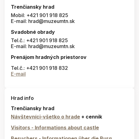
Trenčiansky hrad
Mobil: +421 901 918 825
E-mail: hrad@muzeumtn.sk
Svadobné obrady
Tel.č.: +421 901 918 825
E-mail: hrad@muzeumtn.sk
Prenájom hradných priestorov
Tel.č.: +421 901 918 832
E-mail
Hrad info
Trenčiansky hrad
Návštevníci-všetko o hrade
+ cennik
Visitors - Informations about castle
Besuchers - Informationen über die Burg