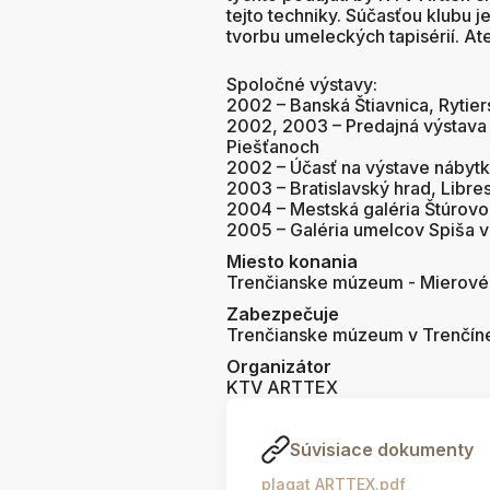
tejto techniky. Súčasťou klubu j
tvorbu umeleckých tapisérií. At
Spoločné výstavy:
2002 – Banská Štiavnica, Rytier
2002, 2003 – Predajná výstava
Piešťanoch
2002 – Účasť na výstave nábyt
2003 – Bratislavský hrad, Libre
2004 – Mestská galéria Štúrovo
2005 – Galéria umelcov Spiša v
Miesto konania
Trenčianske múzeum - Mierové
Zabezpečuje
Trenčianske múzeum v Trenčí
Organizátor
KTV ARTTEX
Súvisiace dokumenty
plagat ARTTEX.pdf