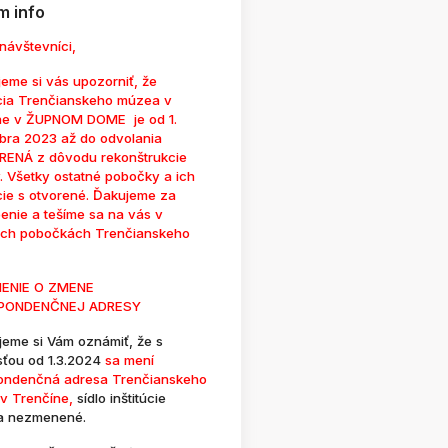
 info
návštevníci,
eme si vás upozorniť, že
cia Trenčianskeho múzea v
ne v ŽUPNOM DOME je od 1.
bra 2023 až do odvolania
ENÁ z dôvodu rekonštrukcie
. Všetky ostatné pobočky a ich
cie s otvorené. Ďakujeme za
enie a tešíme sa na vás v
ých pobočkách Trenčianskeho
ENIE O ZMENE
PONDENČNEJ ADRESY
jeme si Vám oznámiť, že s
sťou od 1.3.2024
sa mení
ondenčná adresa Trenčianskeho
v Trenčíne,
sídlo inštitúcie
a nezmenené.