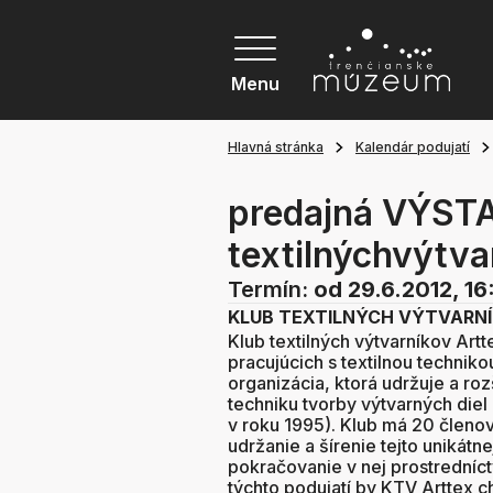
Menu
Hlavná stránka
Kalendár podujatí
predajná VÝST
textilnýchvýtv
Termín:
od 29.6.2012, 16
KLUB TEXTILNÝCH VÝTVARN
Klub textilných výtvarníkov Art
pracujúcich s textilnou technik
organizácia, ktorá udržuje a roz
techniku tvorby výtvarných die
v roku 1995). Klub má 20 členov
udržanie a šírenie tejto unikátn
pokračovanie v nej prostredníc
týchto podujatí by KTV Arttex 