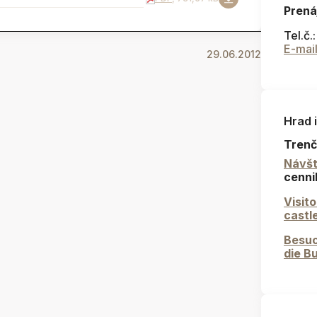
Prená
Tel.č.
E-mai
29.06.2012
Hrad 
Trenč
Návšt
cenni
Visit
castl
Besuc
die B