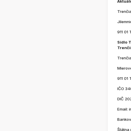
Aktuál
Trenči
Jilemn
911 01 
Sídlo 
Trenčí
Trenči
Mierov
911 01 
IČO 34
DIČ 20
Email:
Bankov
Štátna 