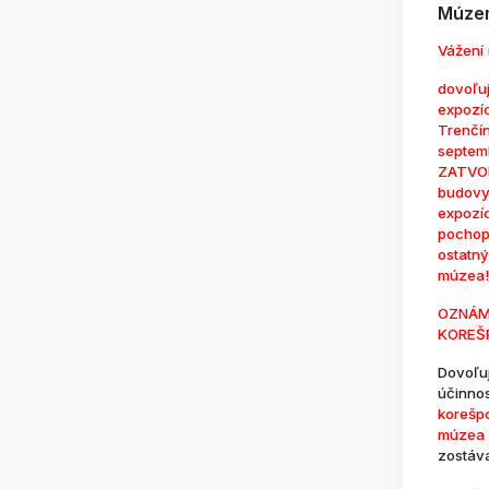
Múzem
Vážení 
dovoľuj
expozí
Trenčí
septem
ZATVOR
budovy
expozí
pochop
ostatn
múzea!
OZNÁM
KOREŠ
Dovoľu
účinno
korešp
múzea 
zostáv