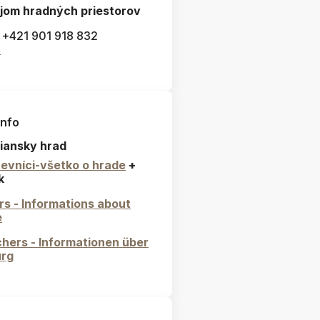
jom hradných priestorov
: +421 901 918 832
l
info
iansky hrad
evníci-všetko o hrade
+
k
ors - Informations about
e
hers - Informationen über
urg