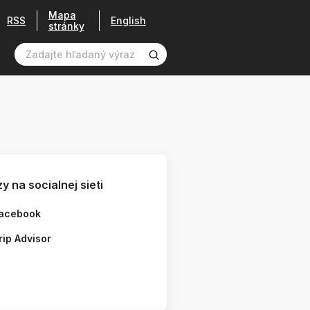
Mapa
RSS
English
stránky
y na socialnej sieti
acebook
rip Advisor