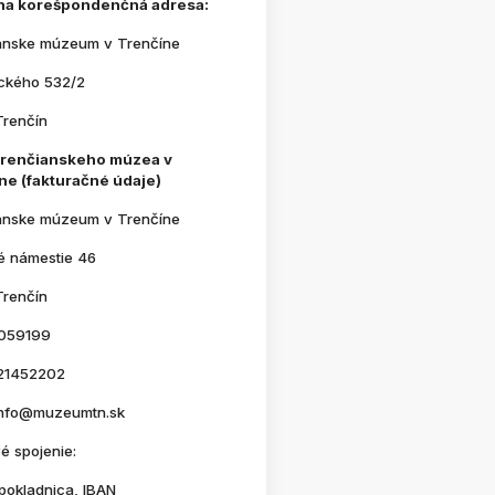
na korešpondenčná adresa:
anske múzeum v Trenčíne
ického 532/2
Trenčín
Trenčianskeho múzea v
ne (fakturačné údaje)
anske múzeum v Trenčíne
é námestie 46
Trenčín
059199
21452202
 info@muzeumtn.sk
é spojenie:
pokladnica, IBAN