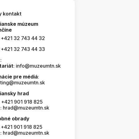
y kontakt
čianske múzeum
nčíne
: +421 32 743 44 32
: +421 32 743 44 33
:
tariát
: info@muzeumtn.sk
mácie pre médiá
:
ting@muzeumtn.sk
iansky hrad
: +421 901 918 825
l: hrad@muzeumtn.sk
obné obrady
: +421 901 918 825
l: hrad@muzeumtn.sk