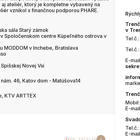
e aj ateliér, ktorý je kompletne vybavený na
eliér vznikol s finančnou podporou PHARE.
Rýchl
Tren
ska sála Starý zámok
v Tre
 v Spoločenskom centre Kúpeľného ostrova v
Tel.č.
ku MODDOM v Inchebe, Bratislava
Tel.č.
sso
E-mail
 Spišskej Novej Vsi
sekre
infor
 nám. 46, Katov dom - Matúšova14
marke
Trenč
ne, KTV ARTTEX
Mobil
E-mai
Svad
Tel.č.
E-mai
PDF
, 731,57 kB