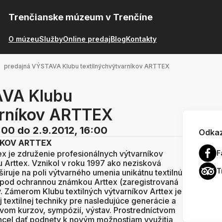
Trenčianske múzeum v Trenčíne
O múzeu
Služby
Online predaj
Blog
Kontakty
predajná VÝSTAVA Klubu textilnýchvýtvarníkov ARTTEX
AVA Klubu
arníkov ARTTEX
:00
do 2.9.2012, 16:00
Odkaz
ÍKOV ARTTEX
tex je združenie profesionálnych výtvarníkov
F
ou Arttex. Vznikol v roku 1997 ako nezisková
T
širuje na poli výtvarného umenia unikátnu textilnú
l pod ochrannou známkou Arttex (zaregistrovaná
. Zámerom Klubu textilných výtvarníkov Arttex je
ej textilnej techniky pre nasledujúce generácie a
tvom kurzov, sympózií, výstav. Prostredníctvom
chcel dať podnety k novým možnostiam využitia