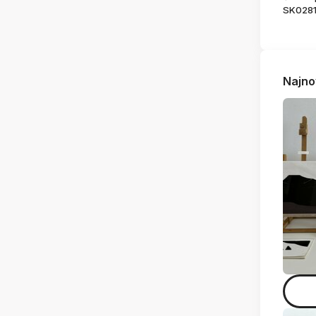
SK028
Najno