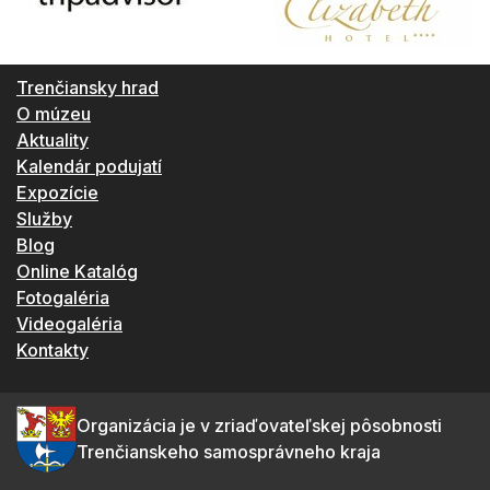
Trenčiansky hrad
O múzeu
Aktuality
Kalendár podujatí
Expozície
Služby
Blog
Online Katalóg
Fotogaléria
Videogaléria
Kontakty
Organizácia je v zriaďovateľskej pôsobnosti
Trenčianskeho samosprávneho kraja