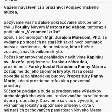
Vážení návštevníci a priaznivci Podjavorinského
múzea,
pozývame vás na ďalšie pokračovanie obľúbeného
cyklu
Potulky Novým Mestom nad Váhom
, tentoraz s
podtitulom
„V znamení kríža“
.
Spolu s archeológom
Mgr. Jurajom Malecom, PhD.
sa
vydáme po stopách najstarších sakrálnych pamiatok
mesta a nazrieme aj do priestorov, ktoré bežne
zostávajú návštevníkom skryté.
Počas komentovanej prehliadky navštívime
Kaplnku
sv. Jozefa
, prejdeme sa
farskou záhradou
,
prezrieme si
Farský kostol Narodenia Panny Márie
a
zostúpime do jeho tajomnej
krypty
. Naša cesta
povedie aj do historickej budovy
Prepozitúry Panny
Márie
, kde si prezrieme refektár a podzemné
priestory.
Súčasťou podujatia bude aj predstavenie výsledkov
archeologického výskumu realizovaného na vnútornom
dvore prepozitúry. Dozvieme sa viac o vývoji tejto
významnej lokality a spoznáme príbehy ukryté v
najstarších zachovaných pamiatkach Nového Mesta