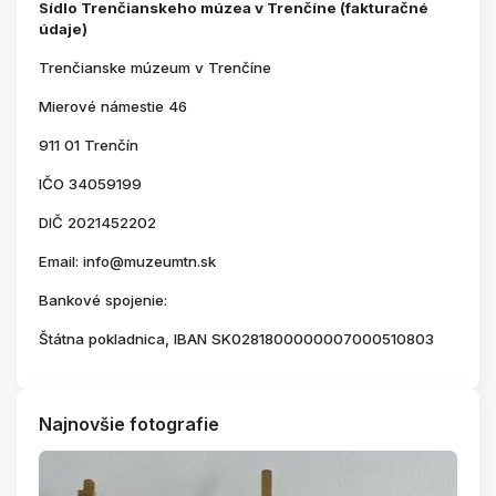
Sídlo Trenčianskeho múzea v Trenčíne (fakturačné
údaje)
Trenčianske múzeum v Trenčíne
Mierové námestie 46
911 01 Trenčín
IČO 34059199
DIČ 2021452202
Email: info@muzeumtn.sk
Bankové spojenie:
Štátna pokladnica, IBAN SK0281800000007000510803
Najnovšie fotografie