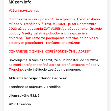
Múzem info
Vážení návštevníci,
dovoľujeme si vás upozorniť, že expozícia Trenčianskeho
múzea v Trenčíne v ŽUPNOM DOME je od 1. septembra
2023 až do odvolania ZATVORENÁ z dôvodu rekonštrukcie
budovy. Všetky ostatné pobočky a ich expozície s
otvorené. Ďakujeme za pochopenie a tešíme sa na vás v
ostatných pobočkách Trenčianskeho múzea!
OZNÁMENIE O ZMENE KOREŠPONDENČNEJ ADRESY
Dovoľujeme si Vám oznámiť, že s účinnosťou od 1.3.2024
sa mení korešpondenčná adresa Trenčianskeho múzea v
Trenčíne,
sídlo inštitúcie zostáva nezmenené.
Aktuálna korešpondenčná adresa:
Trenčianske múzeum v Trenčíne
Jilemnického 532/2
911 01 Trenčín