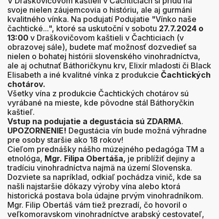
V Draškovičovom kaštieli v Čachticiach si prídu na
svoje nielen záujemcovia o históriu, ale aj gurmáni
kvalitného vínka. Na podujatí Podujatie "Vínko naše
čachtické...", ktoré sa uskutoční v sobotu
27.7.2024 o
13:00
v Draškovičovom kaštieli v Čachticiach
(v
obrazovej sále), budete mať možnosť dozvedieť sa
nielen o bohatej histórii slovenského vinohradníctva,
ale aj ochutnať Báthoričkynu krv, Elixír mladosti
či Black
Elisabeth
a iné kvalitné vínka z produkcie
Čachtických
chotárov.
Všetky vína z produkcie Čachtických chotárov sú
vyrábané na mieste, kde pôvodne stál Báthoryčkin
kaštieľ.
Vstup na podujatie a degustácia sú ZDARMA
.
UPOZORNENIE!
Degustácia vín bude možná výhradne
pre osoby staršie ako 18 rokov!
Cieľom prednášky nášho múzejného pedagóga TM a
etnológa,
Mgr. Filipa Obertáša,
je priblížiť dejiny a
tradíciu vinohradníctva najmä na území Slovenska.
Dozviete sa napríklad, odkiaľ pochádza vinič, kde sa
našli najstaršie dôkazy výroby vína alebo ktorá
historická postava bola údajne prvým vinohradníkom.
Mgr. Filip Obertáš vám tiež prezradí, čo hovoril o
veľkomoravskom vinohradníctve arabský cestovateľ,