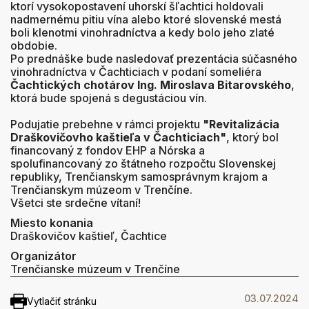
ktorí vysokopostavení uhorskí šľachtici holdovali
nadmernému pitiu vína alebo ktoré slovenské mestá
boli klenotmi vinohradníctva a kedy bolo jeho zlaté
obdobie.
Po prednáške bude nasledovať prezentácia súčasného
vinohradníctva v Čachticiach v podaní someliéra
Čachtických chotárov Ing. Miroslava Bitarovského
,
ktorá bude spojená s degustáciou vín.
Podujatie prebehne v rámci projektu
"Revitalizácia
Draškovičovho kaštieľa v Čachticiach"
, ktorý bol
financovaný z fondov EHP a Nórska a
spolufinancovaný zo štátneho rozpočtu Slovenskej
republiky, Trenčianskym samosprávnym krajom a
Trenčianskym múzeom v Trenčíne.
Všetci ste srdečne vítaní!
Miesto konania
Draškovičov kaštieľ, Čachtice
Organizátor
Trenčianske múzeum v Trenčíne
03.07.2024
Vytlačiť stránku