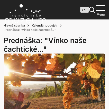
Menu
Hlavná stránka
Kalendár podujatí
Prednáška: "Vínko naše čachtické..."
Prednáška: "Vínko naše
čachtické..."