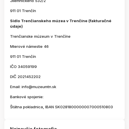
Jilemnického 532/2
911 01 Trenčín
Sídlo Trenčianskeho múzea v Trenčíne (fakturačné
údaje)
Trenčianske múzeum v Trenčíne
Mierové námestie 46
911 01 Trenčín
IČO 34059199
DIČ 2021452202
Email: info@muzeumtn.sk
Bankové spojenie:
Štátna pokladnica, IBAN SK0281800000007000510803