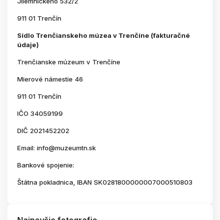
Jilemnického 532/2
911 01 Trenčín
Sídlo Trenčianskeho múzea v Trenčíne (fakturačné
údaje)
Trenčianske múzeum v Trenčíne
Mierové námestie 46
911 01 Trenčín
IČO 34059199
DIČ 2021452202
Email: info@muzeumtn.sk
Bankové spojenie:
Štátna pokladnica, IBAN SK0281800000007000510803
Najnovšie fotografie