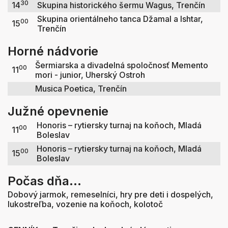
30
14
Skupina historického šermu Wagus, Trenčín
Skupina orientálneho tanca Džamal a Ishtar,
00
15
Trenčín
Horné nádvorie
Šermiarska a divadelná spoločnosť Memento
00
11
mori - junior, Uherský Ostroh
Musica Poetica, Trenčín
Južné opevnenie
Honoris – rytiersky turnaj na koňoch, Mladá
00
11
Boleslav
Honoris – rytiersky turnaj na koňoch, Mladá
00
15
Boleslav
Počas dňa...
Dobový jarmok, remeselníci, hry pre deti i dospelých,
lukostreľba, vozenie na koňoch, kolotoč