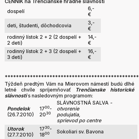
CENNÍK na Trenčianske hradné slávnosti
6,-
dospelí
€
3,-
deti, študenti, dôchodcovia
€
rodinný lístok 2 + 2 (2 dospelí +
14,-
2 deti)
€
rodinný lístok 2 + 3 (2 dospelí +
16,-
3 deti)
€
***********************************************
Týždeň predtým Vám na Mierovom námestí budú dlhé
letné chvíle spríjemňovať
Trenčianske historické
slávnosti
s nasledovným programom:
SLÁVNOSTNÁ SALVA
-
00
Pondelok
17
-
otvorenie
30
(26.7.2010)
20
podujatia,
sprievod po centre
30
Utorok
17
-
Sokoliari sv. Bavona
00
(27.7.2010)
18