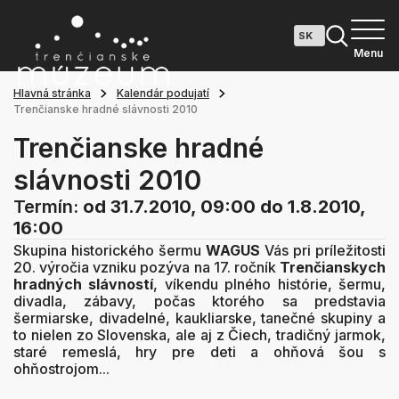
Menu
Hlavná stránka
Kalendár podujatí
Trenčianske hradné slávnosti 2010
Trenčianske hradné
slávnosti 2010
Termín:
od 31.7.2010, 09:00
do 1.8.2010,
16:00
Skupina historického šermu
WAGUS
Vás pri príležitosti
20. výročia vzniku pozýva na 17. ročník
Trenčianskych
hradných slávností
, víkendu plného histórie, šermu,
divadla, zábavy, počas ktorého sa predstavia
šermiarske, divadelné, kaukliarske, tanečné skupiny a
to nielen zo Slovenska, ale aj z Čiech, tradičný jarmok,
staré remeslá, hry pre deti a ohňová šou s
ohňostrojom...