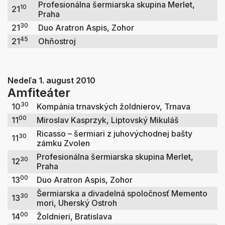
Profesionálna šermiarska skupina Merlet,
10
21
Praha
30
21
Duo Aratron Aspis, Zohor
45
21
Ohňostroj
Nedeľa 1. august 2010
Amfiteáter
30
10
Kompánia trnavských žoldnierov, Trnava
00
11
Miroslav Kasprzyk, Liptovský Mikuláš
Ricasso – šermiari z juhovýchodnej bašty
30
11
zámku Zvolen
Profesionálna šermiarska skupina Merlet,
30
12
Praha
00
13
Duo Aratron Aspis, Zohor
Šermiarska a divadelná spoločnosť Memento
30
13
mori, Uherský Ostroh
00
14
Žoldnieri, Bratislava