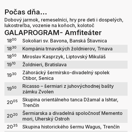
Počas dňa...
Dobový jarmok, remeselníci, hry pre deti i dospelých,
lukostreľba, vozenie na koňoch, kolotoč
GALAPROGRAM- Amfiteáter
00
18
Sokoliari sv. Bavona, Banská Štiavnica
30
18
Kompánia trnavských žoldnierov, Trnava
50
18
Miroslav Kasprzyk, Liptovský Mikuláš
10
19
Žoldnieri, Bratislava
Záhorácký šermírsko-divadelný spolek
30
19
Ctibor, Senica
Ricasso – šermiari z juhovýchodnej bašty
50
19
zámku Zvolen
Skupina orientálneho tanca Džamal a Ishtar,
05
20
Trenčín
Šermiarska a divadelná spoločnosť Memento
20
20
mori, Uherský Ostroh
35
20
Skupina historického šermu Wagus, Trenčín