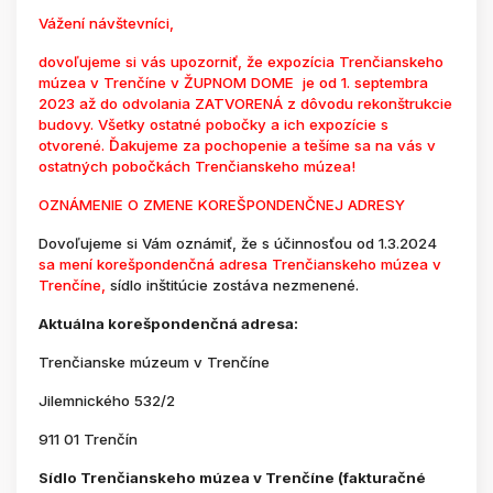
Vážení návštevníci,
dovoľujeme si vás upozorniť, že expozícia Trenčianskeho
múzea v Trenčíne v ŽUPNOM DOME je od 1. septembra
2023 až do odvolania ZATVORENÁ z dôvodu rekonštrukcie
budovy. Všetky ostatné pobočky a ich expozície s
otvorené. Ďakujeme za pochopenie a tešíme sa na vás v
ostatných pobočkách Trenčianskeho múzea!
OZNÁMENIE O ZMENE KOREŠPONDENČNEJ ADRESY
Dovoľujeme si Vám oznámiť, že s účinnosťou od 1.3.2024
sa mení korešpondenčná adresa Trenčianskeho múzea v
Trenčíne,
sídlo inštitúcie zostáva nezmenené.
Aktuálna korešpondenčná adresa:
Trenčianske múzeum v Trenčíne
Jilemnického 532/2
911 01 Trenčín
Sídlo Trenčianskeho múzea v Trenčíne (fakturačné