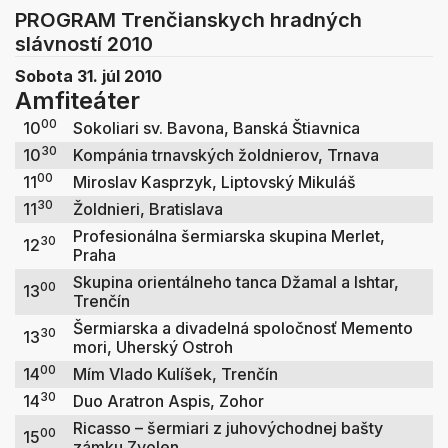
PROGRAM Trenčianskych hradných
slávností 2010
Sobota 31. júl 2010
Amfiteáter
00
10
Sokoliari sv. Bavona, Banská Štiavnica
30
10
Kompánia trnavských žoldnierov, Trnava
00
11
Miroslav Kasprzyk, Liptovský Mikuláš
30
11
Žoldnieri, Bratislava
Profesionálna šermiarska skupina Merlet,
30
12
Praha
Skupina orientálneho tanca Džamal a Ishtar,
00
13
Trenčín
Šermiarska a divadelná spoločnosť Memento
30
13
mori, Uherský Ostroh
00
14
Mím Vlado Kulíšek, Trenčín
30
14
Duo Aratron Aspis, Zohor
Ricasso – šermiari z juhovýchodnej bašty
00
15
zámku Zvolen