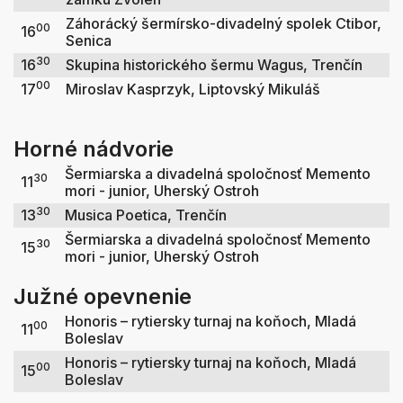
Záhorácký šermírsko-divadelný spolek Ctibor,
00
16
Senica
30
16
Skupina historického šermu Wagus, Trenčín
00
17
Miroslav Kasprzyk, Liptovský Mikuláš
Horné nádvorie
Šermiarska a divadelná spoločnosť Memento
30
11
mori - junior, Uherský Ostroh
30
13
Musica Poetica, Trenčín
Šermiarska a divadelná spoločnosť Memento
30
15
mori - junior, Uherský Ostroh
Južné opevnenie
Honoris – rytiersky turnaj na koňoch, Mladá
00
11
Boleslav
Honoris – rytiersky turnaj na koňoch, Mladá
00
15
Boleslav