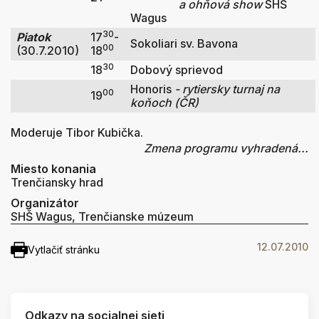
a ohňová show
SHŠ
Wagus
30
Piatok
17
-
Sokoliari sv. Bavona
00
(30.7.2010)
18
30
18
Dobový sprievod
Honoris
- rytiersky turnaj na
00
19
koňoch (ČR)
Moderuje Tibor Kubička.
Zmena programu vyhradená...
Miesto konania
Trenčiansky hrad
Organizátor
SHŠ Wagus, Trenčianske múzeum
12.07.2010
Vytlačiť stránku
Odkazy na socialnej sieti