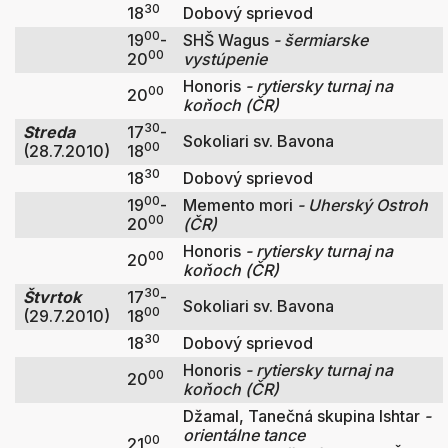
30
18
Dobový sprievod
00
19
-
SHŠ Wagus
- šermiarske
00
20
vystúpenie
Honoris
- rytiersky turnaj na
00
20
koňoch (ČR)
30
Streda
17
-
Sokoliari sv. Bavona
00
(28.7.2010)
18
30
18
Dobový sprievod
00
19
-
Memento mori
- Uherský Ostroh
00
20
(ČR)
Honoris
- rytiersky turnaj na
00
20
koňoch (ČR)
30
Štvrtok
17
-
Sokoliari sv. Bavona
00
(29.7.2010)
18
30
18
Dobový sprievod
Honoris
- rytiersky turnaj na
00
20
koňoch (ČR)
Džamal, Tanečná skupina Ishtar
-
orientálne tance
00
21