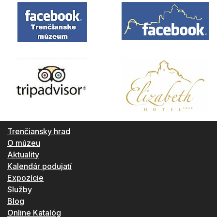
Trenčiansky hrad
O múzeu
Aktuality
Kalendár podujatí
Expozície
Služby
Blog
Online Katalóg