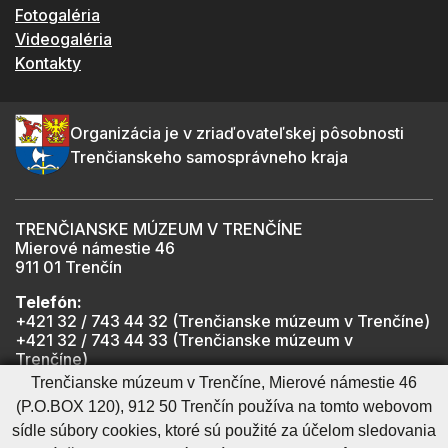
Fotogaléria
Videogaléria
Kontakty
Organizácia je v zriaďovateľskej pôsobnosti
Trenčianskeho samosprávneho kraja
TRENČIANSKE MÚZEUM V TRENČÍNE
Mierové námestie 46
911 01 Trenčín
Telefón:
+421 32 / 743 44 32 (Trenčianske múzeum v Trenčíne)
+421 32 / 743 44 33 (Trenčianske múzeum v
Trenčíne)
+421 901 918 825 (Trenčiansky hrad - informátor -
Trenčianske múzeum v Trenčíne, Mierové námestie 46
počas otváracích hodín hradu)
(P.O.BOX 120), 912 50 Trenčín používa na tomto webovom
sídle súbory cookies, ktoré sú použité za účelom sledovania