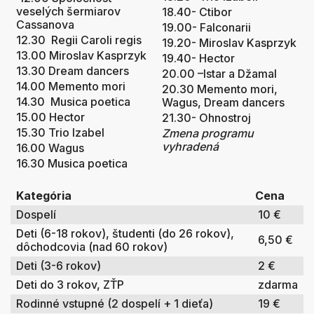
veselých šermiarov
18.40- Ctibor
Cassanova
19.00- Falconarii
12.30 Regii Caroli regis
19.20- Miroslav Kasprzyk
13.00 Miroslav Kasprzyk
19.40- Hector
13.30 Dream dancers
20.00 –Istar a Džamal
14.00 Memento mori
20.30 Memento mori,
14.30 Musica poetica
Wagus, Dream dancers
15.00 Hector
21.30- Ohnostroj
15.30 Trio Izabel
Zmena programu
vyhradená
16.00 Wagus
16.30 Musica poetica
Kategória
Cena
Dospelí
10 €
Deti (6-18 rokov), študenti (do 26 rokov),
6,50 €
dôchodcovia (nad 60 rokov)
Deti (3-6 rokov)
2 €
Deti do 3 rokov, ZŤP
zdarma
Rodinné vstupné (2 dospelí + 1 dieťa)
19 €