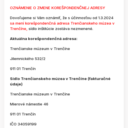
OZNÁMENIE O ZMENE KOREŠPONDENČNEJ ADRESY
Dovoľujeme si Vám oznámiť, že s účinnosťou od 1.3.2024
sa mení korešpondenčná adresa Trenčianskeho múzea v
Trenčíne,
sídlo inštitúcie zostáva nezmenené.
Aktuálna korešpondenčná adresa:
Trenčianske múzeum v Trenčíne
Jilemnického 532/2
911 01 Trenčín
Sídlo Trenčianskeho múzea v Trenčíne (fakturačné
údaje)
Trenčianske múzeum v Trenčíne
Mierové námestie 46
911 01 Trenčín
IČO 34059199