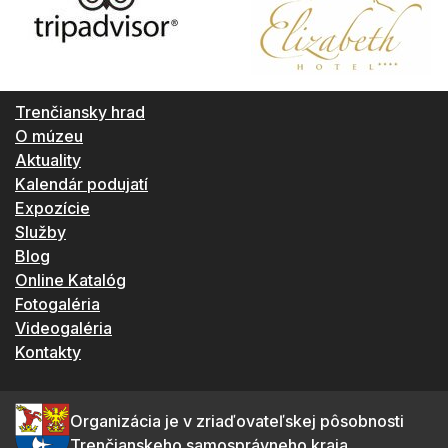
Trenčiansky hrad
O múzeu
Aktuality
Kalendár podujatí
Expozície
Služby
Blog
Online Katalóg
Fotogaléria
Videogaléria
Kontakty
Organizácia je v zriaďovateľskej pôsobnosti
Trenčianskeho samosprávneho kraja