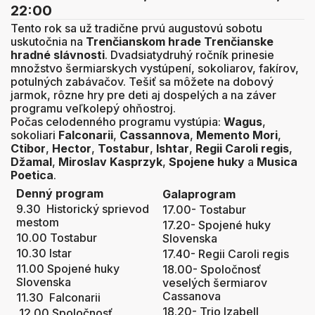
22:00
Tento rok sa už tradične prvú augustovú sobotu
uskutočnia na
Trenčianskom hrade
Trenčianske
hradné slávnosti
. Dvadsiatydruhý ročník prinesie
množstvo šermiarskych vystúpení, sokoliarov, fakírov,
potulných zabávačov. Tešiť sa môžete na dobový
jarmok, rôzne hry pre deti aj dospelých a na záver
programu veľkolepý ohňostroj.
Počas celodenného programu vystúpia:
Wagus
,
sokoliari
Falconarii
,
Cassannova
,
Memento Mori
,
Ctibor
,
Hector
,
Tostabur
,
Ishtar
,
Regii Caroli regis
,
Džamal
,
Miroslav Kasprzyk
,
Spojene huky
a
Musica
Poetica
.
Denný program
Galaprogram
9.30 Historický sprievod
17.00- Tostabur
mestom
17.20- Spojené huky
10.00 Tostabur
Slovenska
10.30 Istar
17.40- Regii Caroli regis
11.00 Spojené huky
18.00- Spoločnosť
Slovenska
veselých šermiarov
Cassanova
11.30 Falconarii
18.20- Trio Izabell
12.00 Spoločnosť