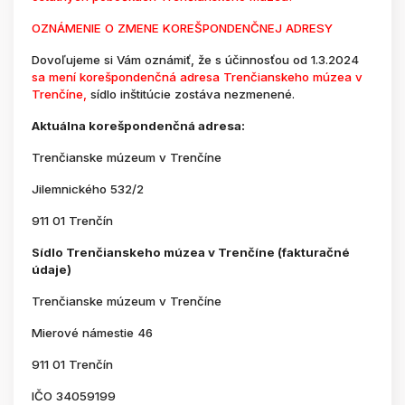
OZNÁMENIE O ZMENE KOREŠPONDENČNEJ ADRESY
Dovoľujeme si Vám oznámiť, že s účinnosťou od 1.3.2024
sa mení korešpondenčná adresa Trenčianskeho múzea v
Trenčíne,
sídlo inštitúcie zostáva nezmenené.
Aktuálna korešpondenčná adresa:
Trenčianske múzeum v Trenčíne
Jilemnického 532/2
911 01 Trenčín
Sídlo Trenčianskeho múzea v Trenčíne (fakturačné
údaje)
Trenčianske múzeum v Trenčíne
Mierové námestie 46
911 01 Trenčín
IČO 34059199