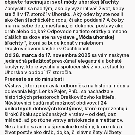
objavte fascinujúci svet módy uhorskej šľachty
Zamyslite sa nad tým, ako by vyzeral váš život, keby
ste žili v 17. storočí v Uhorsku. Aký odev by ste nosili
ako člen šľachtického rodu, či ako poddaní? A čo by
mali na sebe deti, mešťania, či dokonca postavy ako
dráb alebo dojka? Odpovede na tieto otázky a mnoho
ďalších sa dozviete na výstave
„Móda uhorskej
šľachty“
, ktorá sa bude konať v malebnom
Draškovičovom kaštieli v Čachticiach.
Od 28. marca do 17. novembra 2025
sa vám naskytne
jedinečná príležitosť preskúmať elegantné a bohaté
kostýmy, ktoré vystihujú spoločenský život a šľachtu
Uhorska v období 17. storočia.
Preneste sa do minulosti
Výstava, ktorú pripravila odborníčka na históriu módy a
odievania Mgr. Lenka Pajer, PhD., sa nachádza v
historických priestoroch Draškovičovho kaštieľa.
Návštevníci budú mať možnosť obdivovať
24
unikátnych dobových kostýmov
, ktoré reprezentujú
širokú škálu spoločenských vrstiev – od detí, cez
mládež, až po rôzne vrstvy aristokracie a mešťanov.
Nezabudlo sa ani na špeciálne kostýmy, ktoré ukážu
život postáv ako dráb, dojka, či slávne šaty Alžbety