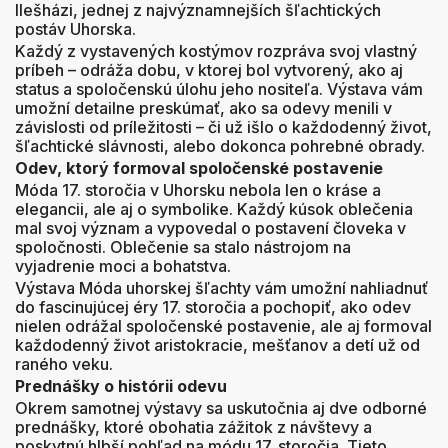
Ilešházi, jednej z najvýznamnejších šľachtických
postáv Uhorska.
Každý z vystavených kostýmov rozpráva svoj vlastný
príbeh – odráža dobu, v ktorej bol vytvorený, ako aj
status a spoločenskú úlohu jeho nositeľa. Výstava vám
umožní detailne preskúmať, ako sa odevy menili v
závislosti od príležitosti – či už išlo o každodenný život,
šľachtické slávnosti, alebo dokonca pohrebné obrady.
Odev, ktorý formoval spoločenské postavenie
Móda 17. storočia v Uhorsku nebola len o kráse a
elegancii, ale aj o symbolike. Každý kúsok oblečenia
mal svoj význam a vypovedal o postavení človeka v
spoločnosti. Oblečenie sa stalo nástrojom na
vyjadrenie moci a bohatstva.
Výstava Móda uhorskej šľachty vám umožní nahliadnuť
do fascinujúcej éry 17. storočia a pochopiť, ako odev
nielen odrážal spoločenské postavenie, ale aj formoval
každodenný život aristokracie, mešťanov a detí už od
raného veku.
Prednášky o histórii odevu
Okrem samotnej výstavy sa uskutočnia aj dve odborné
prednášky, ktoré obohatia zážitok z návštevy a
poskytnú hlbší pohľad na módu 17. storočia. Tieto