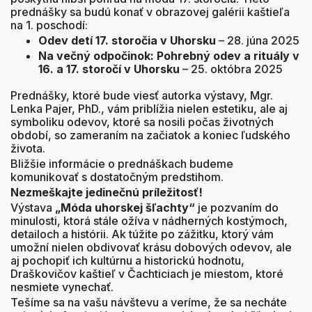
prednášky sa budú konať v obrazovej galérii kaštieľa
na 1. poschodí:
Odev detí 17. storočia v Uhorsku
– 28. júna 2025
Na večný odpočinok: Pohrebný odev a rituály v
16. a 17. storočí v Uhorsku
– 25. októbra 2025
Prednášky, ktoré bude viesť autorka výstavy, Mgr.
Lenka Pajer, PhD., vám priblížia nielen estetiku, ale aj
symboliku odevov, ktoré sa nosili počas životných
období, so zameraním na začiatok a koniec ľudského
života.
Bližšie informácie o prednáškach budeme
komunikovať s dostatočným predstihom.
Nezmeškajte jedinečnú príležitosť!
Výstava
„Móda uhorskej šľachty“
je pozvaním do
minulosti, ktorá stále ožíva v nádherných kostýmoch,
detailoch a histórii. Ak túžite po zážitku, ktorý vám
umožní nielen obdivovať krásu dobových odevov, ale
aj pochopiť ich kultúrnu a historickú hodnotu,
Draškovičov kaštieľ v Čachticiach je miestom, ktoré
nesmiete vynechať.
Tešíme sa na vašu návštevu a veríme, že sa necháte