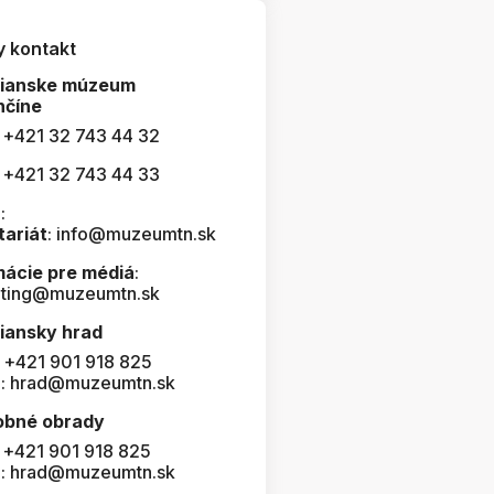
y kontakt
čianske múzeum
nčíne
: +421 32 743 44 32
: +421 32 743 44 33
:
tariát
: info@muzeumtn.sk
mácie pre médiá
:
ting@muzeumtn.sk
iansky hrad
: +421 901 918 825
l: hrad@muzeumtn.sk
obné obrady
: +421 901 918 825
l: hrad@muzeumtn.sk