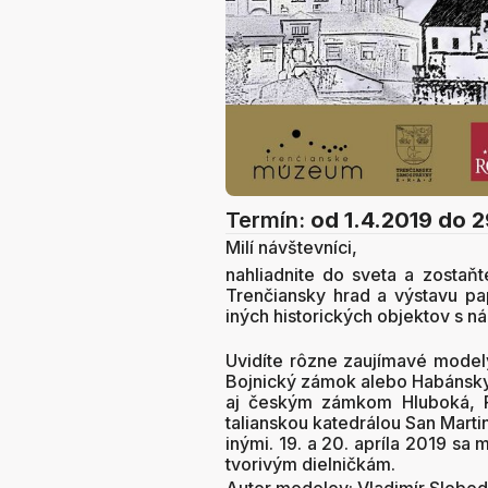
Termín:
od 1.4.2019
do 2
Milí návštevníci,
nahliadnite do sveta a zostaňt
Trenčiansky hrad a výstavu p
iných historických objektov s n
Uvidíte rôzne zaujímavé model
Bojnický zámok alebo Habánsk
aj českým zámkom Hluboká, P
talianskou katedrálou San Mar
inými. 19. a 20. apríla 2019 sa
tvorivým dielničkám.