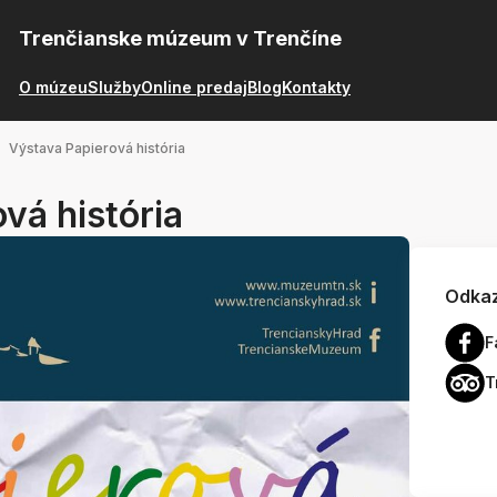
Trenčianske múzeum v Trenčíne
O múzeu
Služby
Online predaj
Blog
Kontakty
Výstava Papierová história
vá história
Odkaz
F
T