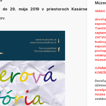
da
Múzem
a do 29. mája 2019 v priestoroch Kasárne
Vážení 
ov.
dovoľuj
expozí
Trenčí
septem
ZATVOR
budovy
expozí
pochop
ostatn
múzea!
OZNÁM
KOREŠ
Dovoľu
účinno
korešp
múzea 
zostáv