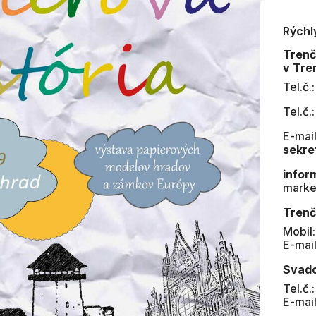
Rýchl
Tren
v Tre
Tel.č.
Tel.č.
E-mail
sekre
infor
marke
Trenč
Mobil
E-mai
Svad
Tel.č.
E-mai