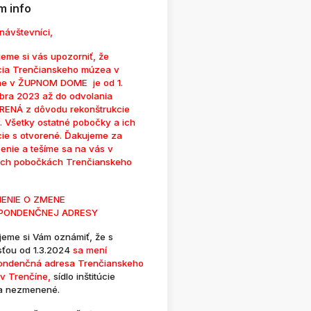
 info
návštevníci,
eme si vás upozorniť, že
cia Trenčianskeho múzea v
ne v ŽUPNOM DOME je od 1.
bra 2023 až do odvolania
ENÁ z dôvodu rekonštrukcie
. Všetky ostatné pobočky a ich
cie s otvorené. Ďakujeme za
enie a tešíme sa na vás v
ých pobočkách Trenčianskeho
ENIE O ZMENE
PONDENČNEJ ADRESY
jeme si Vám oznámiť, že s
sťou od 1.3.2024
sa mení
ondenčná adresa Trenčianskeho
v Trenčíne,
sídlo inštitúcie
a nezmenené.