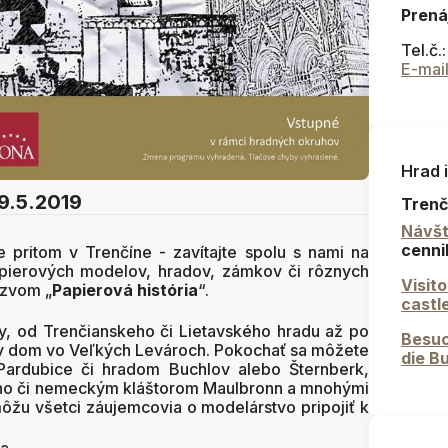
Prená
Tel.č.
E-mai
Hrad 
9.5.2019
Trenč
Návšt
cenni
e pritom v Trenčíne - zavítajte spolu s nami na
apierových modelov, hradov, zámkov či rôznych
Visit
ázvom „
Papierová história
“.
castl
y, od Trenčianskeho či Lietavského hradu až po
Besuc
y dom vo Veľkých Levároch. Pokochať sa môžete
die B
ardubice či hradom Buchlov alebo Šternberk,
tino či nemeckým kláštorom Maulbronn a mnohými
 môžu všetci záujemcovia o modelárstvo pripojiť k