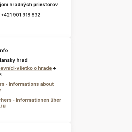
jom hradných priestorov
: +421 901 918 832
l
info
iansky hrad
evníci-všetko o hrade
+
k
ors - Informations about
e
hers - Informationen über
urg