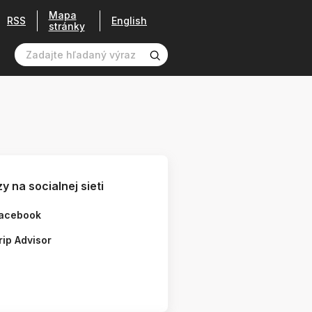
Mapa
RSS
English
stránky
y na socialnej sieti
acebook
rip Advisor