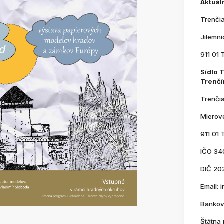
Aktuál
Trenči
Jilemn
911 01 
Sídlo 
Trenčí
Trenči
Mierov
911 01 
IČO 34
DIČ 20
Email:
Bankov
Štátna 