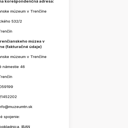
na korešpondenčná adresa:
anske múzeum v Trenčíne
ického 532/2
Trenčín
Trenčianskeho múzea v
ne (fakturačné údaje)
anske múzeum v Trenčíne
é námestie 46
Trenčín
059199
21452202
 info@muzeumtn.sk
é spojenie:
pokladnica, IBAN