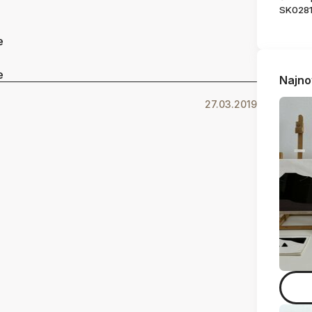
SK028
e
e
Najno
27.03.2019