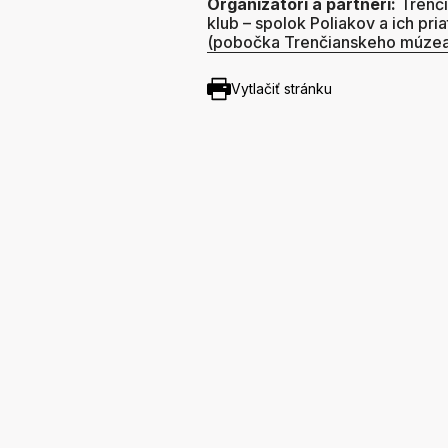
Organizátori a partneri:
Trenči
klub – spolok Poliakov a ich pr
(pobočka Trenčianskeho múzea
Vytlačiť stránku