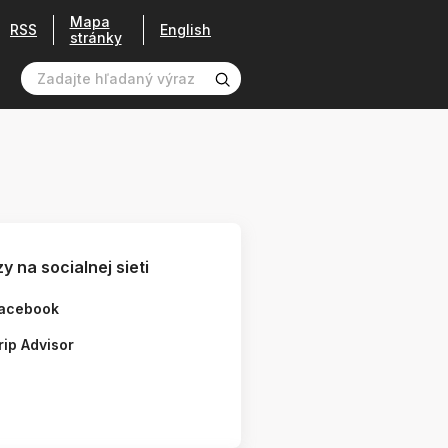
Mapa
RSS
English
stránky
y na socialnej sieti
acebook
rip Advisor