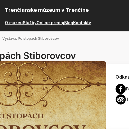
Trenčianske múzeum v Trenčíne
O múzeu
Služby
Online predaj
Blog
Kontakty
Výstava: Po stopách Stiborovcov
opách Stiborovcov
Odkaz
F
T