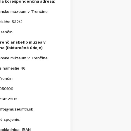
na korešpondenčná adresa:
anske múzeum v Trenčíne
ického 532/2
Trenčín
Trenčianskeho múzea v
ne (fakturačné údaje)
anske múzeum v Trenčíne
é námestie 46
Trenčín
059199
21452202
 info@muzeumtn.sk
é spojenie:
pokladnica, IBAN