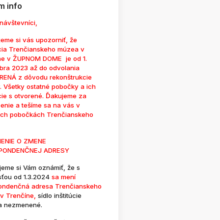
 info
návštevníci,
eme si vás upozorniť, že
cia Trenčianskeho múzea v
ne v ŽUPNOM DOME je od 1.
bra 2023 až do odvolania
ENÁ z dôvodu rekonštrukcie
. Všetky ostatné pobočky a ich
cie s otvorené. Ďakujeme za
enie a tešíme sa na vás v
ých pobočkách Trenčianskeho
ENIE O ZMENE
PONDENČNEJ ADRESY
jeme si Vám oznámiť, že s
sťou od 1.3.2024
sa mení
ondenčná adresa Trenčianskeho
v Trenčíne,
sídlo inštitúcie
a nezmenené.