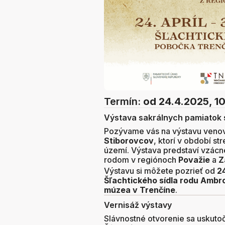
Termín:
od 24.4.2025, 1
Výstava sakrálnych pamiatok 
Pozývame vás na výstavu veno
Stiborovcov
, ktorí v období s
území. Výstava predstaví vzácn
rodom v regiónoch
Považie
a
Z
Výstavu si môžete pozrieť od
2
Šľachtického sídla rodu Ambr
múzea v Trenčíne
.
Vernisáž výstavy
Slávnostné otvorenie sa uskuto