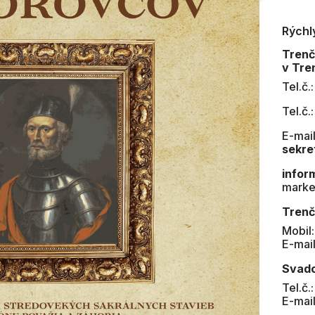
Rýchl
Tren
v Tre
Tel.č.
Tel.č.
E-mail
sekre
infor
marke
Trenč
Mobil
E-mai
Svad
Tel.č.
E-mai