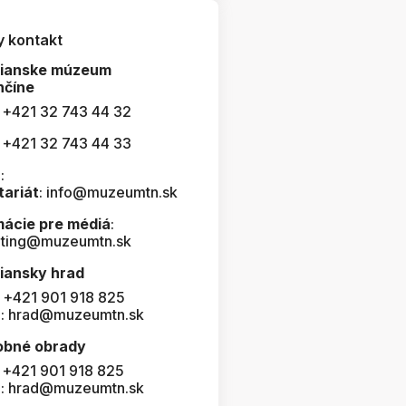
y kontakt
čianske múzeum
nčíne
: +421 32 743 44 32
: +421 32 743 44 33
:
tariát
: info@muzeumtn.sk
mácie pre médiá
:
ting@muzeumtn.sk
iansky hrad
: +421 901 918 825
l: hrad@muzeumtn.sk
obné obrady
: +421 901 918 825
l: hrad@muzeumtn.sk