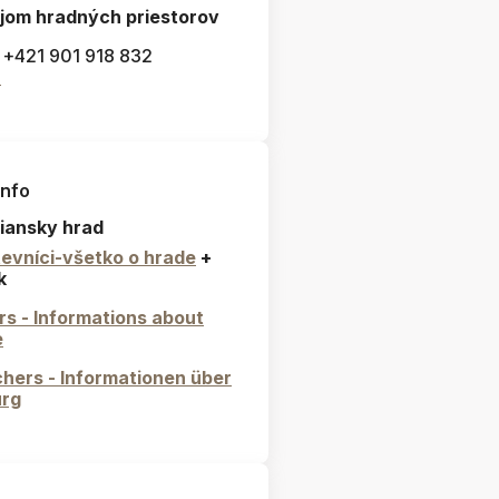
jom hradných priestorov
: +421 901 918 832
l
info
iansky hrad
evníci-všetko o hrade
+
k
ors - Informations about
e
hers - Informationen über
urg