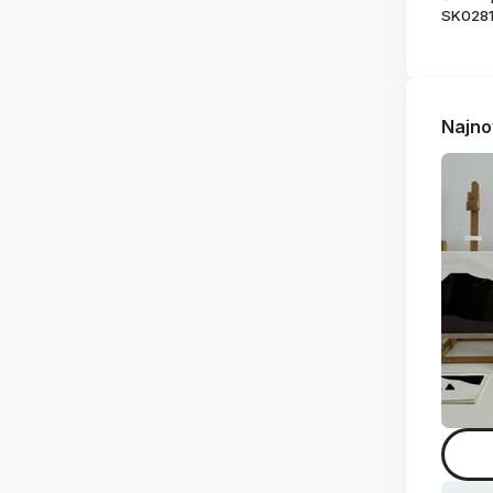
SK028
Najno