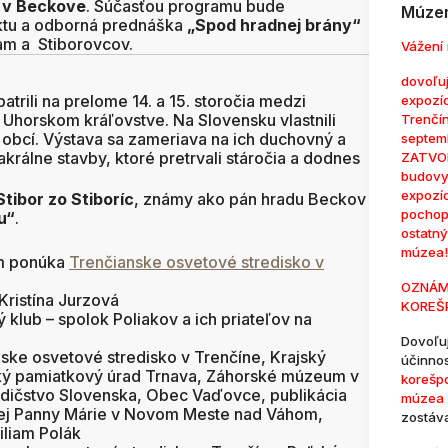
 v Beckove
. Súčasťou programu bude
Múzem
ktu a odborná prednáška
„Spod hradnej brány“
am a Stiborovcov.
Vážení 
dovoľuj
trili na prelome 14. a 15. storočia medzi
expozí
Uhorskom kráľovstve. Na Slovensku vlastnili
Trenčí
y obcí. Výstava sa zameriava na ich duchovný a
septem
králne stavby, ktoré pretrvali stáročia a dodnes
ZATVOR
budovy
expozí
Stibor zo Stiboríc
, známy ako pán hradu Beckov
pochop
u“
.
ostatn
múzea!
ám ponúka
Trenčianske osvetové stredisko v
OZNÁM
Kristína Jurzová
KOREŠ
 klub – spolok Poliakov a ich priateľov na
Dovoľu
ske osvetové stredisko v Trenčíne, Krajský
účinno
ský pamiatkový úrad Trnava, Záhorské múzeum v
korešp
dedičstvo Slovenska, Obec Vaďovce, publikácia
múzea 
nej Panny Márie v Novom Meste nad Váhom,
zostáv
Viliam Polák