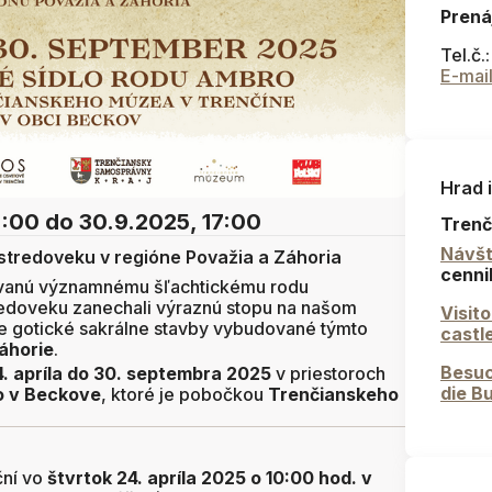
Prená
Tel.č.
E-mai
Hrad 
0:00
do 30.9.2025, 17:00
Trenč
Návšt
stredoveku v regióne Považia a Záhoria
cenni
vanú významnému šľachtickému rodu
tredoveku zanechali výraznú stopu na našom
Visit
e gotické sakrálne stavby vybudované týmto
castl
áhorie
.
Besuc
4. apríla do 30. septembra 2025
v priestoroch
die B
o v Beckove
, ktoré je pobočkou
Trenčianskeho
ční vo
štvrtok 24. apríla 2025 o 10:00 hod.
v