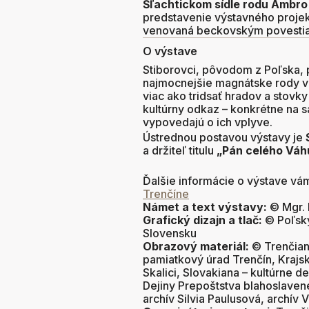
Šľachtickom sídle rodu Ambro
predstavenie výstavného proje
venovaná beckovským poves­ti
O výstave
Stiborovci, pôvodom z Poľska, pa
najmocnejšie magnátske rody v 
viac ako tridsať hradov a stovk
kultúrny odkaz – konkrétne na sa
vypovedajú o ich vplyve.
Ústrednou postavou výstavy je
a držiteľ titulu
„Pán celého Váh
Ďalšie informácie o výstave v
Trenčíne
Námet a text výstavy:
© Mgr. 
Grafický dizajn a tlač:
© Poľský
Slovensku
Obrazový materiál:
© Trenčian
pamiatkový úrad Trenčín, Kraj
Skalici, Slovakiana – kultúrne 
Dejiny Prepoštstva blahoslave
archív Silvia Paulusová, archív 