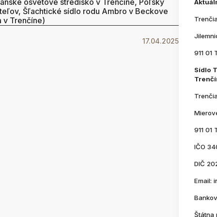
anske osvetové stredisko v Trenčíne, Poľský
Aktuál
iateľov, Šľachtické sídlo rodu Ambro v Beckove
Trenči
 v Trenčíne)
Jilemn
17.04.2025
911 01 
Sídlo 
Trenčí
Trenči
Mierov
911 01 
IČO 34
DIČ 20
Email:
Bankov
Štátna 