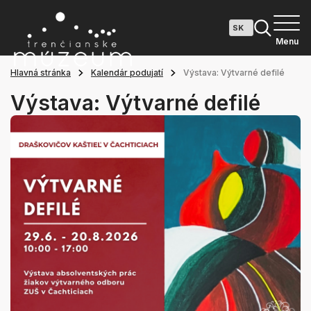
Menu
Hlavná stránka
Kalendár podujatí
Výstava: Výtvarné defilé
Výstava: Výtvarné defilé