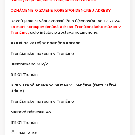
OZNÁMENIE O ZMENE KOREŠPONDENČNEJ ADRESY
Dovoľujeme si Vám oznámiť, že s účinnosťou od 1.3.2024
sa mení korešpondenčná adresa Trenčianskeho múzea v
Trenčíne,
sídlo inštitúcie zostáva nezmenené.
Aktuálna korešpondenčná adresa:
Trenčianske múzeum v Trenčíne
Jilemnického 532/2
911 01 Trenčín
Sídlo Trenčianskeho múzea v Trenčíne (fakturačné
údaje)
Trenčianske múzeum v Trenčíne
Mierové námestie 46
911 01 Trenčín
IČO 34059199