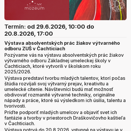
Termín:
od 29.6.2026, 10:00
do
20.8.2026, 17:00
Výstava absolventských prác žiakov výtvarného
odboru ZUŠ v Čachticiach
Pozývame vás na výstavu absolventských prác žiakov
výtvarného odboru Základnej umeleckej školy v
Čachticiach, ktoré vytvorili v školskom roku
2025/2026.
Výstava predstaví tvorbu mladých talentov, ktorí počas
štúdia rozvíjali svoj výtvarný prejav, kreativitu a
umelecké cítenie. Návštevníci budú mať možnosť
obdivovať rozmanité výtvarné techniky, originálne
nápady a práce, ktoré sú výsledkom ich úsilia, talentu a
tvorivosti.
Príďte podporiť mladých umelcov a objaviť svet ich
fantázie a tvorby v priestoroch Draškovičovho kaštieľa
v Čachticiach.
Výstava potrvá do 20.8.2026, vstupné na výstavu je v