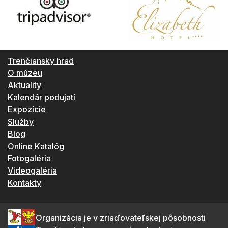
Trenčiansky hrad
O múzeu
Aktuality
Kalendár podujatí
Expozície
Služby
Blog
Online Katalóg
Fotogaléria
Videogaléria
Kontakty
Organizácia je v zriaďovateľskej pôsobnosti