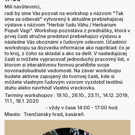
Milí návštevníci,
radi by sme Vás pozvali na workshop s názvom "Tak
sme sa odievali" vytvorený k aktuálne prebiehajúcej
výstave s názvom "Herbár ľudu Váhu / Herbarium
Populi Vagi". Workshop pozostáva z prednášky, ktorá v
prvej časti stručne predstaví prebiehajúci výstavu a
následne Vás oboznámi s ľudovým odevom. Účastníci
workshopu sa dozvedia informácie ako napríklad: čo je
to kroj, z čoho sa skladal a ako sa delil. V nasledujúcej
časti si môžete vypracovať jednoduchý pracovný list, v
ktorom si interaktívnou formou prehĺbite svoje
novonadobudnuté vedomosti. Na záver workshopu
budete aktívne zapojený do tvorivej časti, kde si
môžete vlastným ľudovým vzorom vyzdobiť textilnú
stuhu alebo navrhnúť vlastnú vreckovku.
Termíny workshopov : 19.10., 26.10., 23.11., 14.12. 2019,
11.1., 18.1. 2020
- vždy v čase 14:00 - 17:00 hod.
Miesto: Trenčiansky hrad, kasáreň.