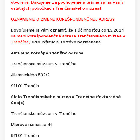
otvorené. Ďakujeme za pochopenie a tešíme sa na vás v
ostatných pobočkách Trenčianskeho múzea!
OZNÁMENIE O ZMENE KOREŠPONDENČNEJ ADRESY
Dovoľujeme si Vám oznámiť, že s účinnosťou od 1.3.2024
sa mení korešpondenčná adresa Trenčianskeho múzea v
Trenčíne,
sídlo inštitúcie zostáva nezmenené.
Aktuálna korešpondenčná adresa:
Trenčianske múzeum v Trenčíne
Jilemnického 532/2
911 01 Trenčín
Sídlo Trenčianskeho múzea v Trenčíne (fakturačné
údaje)
Trenčianske múzeum v Trenčíne
Mierové námestie 46
911 01 Trenčín