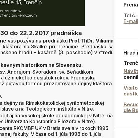
Prená
Tel.č.
E-mai
:30
do 22.2.2017
prednáška
íne
vás pozýva na prednášku
Prof.ThDr. Viliama
ii kláštora na Skalke pri Trenčíne. Prednáška sa
anskeho hradu - kasáreň (3. poschodie) v stredu
Hrad 
Trenč
irkevným historikom na Slovensku.
Návšt
, sv. Andrejom-Svoradom, sv. Beňadikom
cenni
á už niekoľko desiatok rokov. Prednáška
iež pútavou formou prezentované dejiny kláštora
Visit
castl
.
é dejin
y
na Rímskokatolíckej cyrilometodskej
Besuc
slave a na Teologickom inštitúte v Nitre.
die B
bil aj na
Vysokej škole pedagogickej v Nitre
, na
s Univerzita Konštantína Filozofa v Nitre).
ocenta RKCMBF UK v Bratislave a v rokoch 1995
j fakulty. V čase od 1. júla 1996 do 1. júla