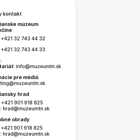
y kontakt
čianske múzeum
nčíne
: +421 32 743 44 32
: +421 32 743 44 33
:
tariát
: info@muzeumtn.sk
mácie pre médiá
:
ting@muzeumtn.sk
iansky hrad
: +421 901 918 825
l: hrad@muzeumtn.sk
obné obrady
: +421 901 918 825
l: hrad@muzeumtn.sk