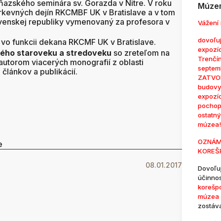
ňazského seminára sv. Gorazda v Nitre. V roku
Múzem
irkevných dejín RKCMBF UK v Bratislave a v tom
venskej republiky vymenovaný za profesora v
Vážení 
dovoľuj
vo funkcii dekana RKCMF UK v Bratislave.
expozí
ého staroveku a stredoveku
so zreteľom na
Trenčí
 autorom viacerých monografií z oblasti
septem
článkov a publikácií.
ZATVOR
budovy
expozí
pochop
ostatn
múzea!
OZNÁM
e
KOREŠ
08.01.2017
Dovoľu
účinno
korešp
múzea 
zostáv