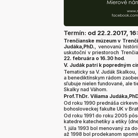
Termín:
od 22.2.2017, 16
Trenčianske múzeum v Trenč
Judáka,PhD.
, venovanú histór
uskutoční v priestoroch Trenči
22. februára o 16.30 hod
.
V. Judák patrí k popredným c
Tematicky sa V. Judák Skalkou
a benediktínskym rádom zaober
sľubuje nielen fundované, ale t
Skalky nad Váhom.
Prof.ThDr. Viliama Judáka,PhD
Od roku 1990 prednáša
cirkevn
bohosloveckej fakulte UK v Brati
Od roku 1991 do roku 2005 pôso
katedre katechetiky a etiky (dne
1. júla 1993 bol menovaný za d
až 1998 bol prodekanom spomínane