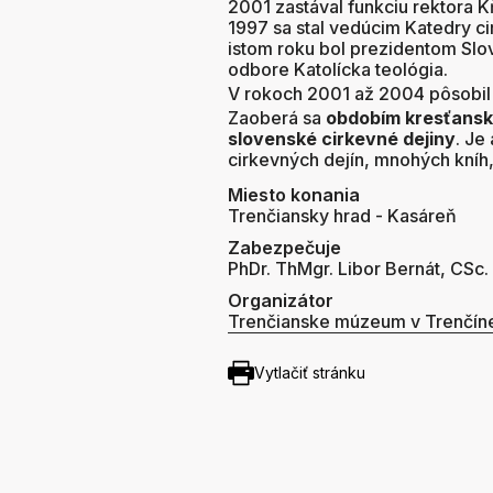
2001 zastával funkciu rektora K
1997 sa stal vedúcim Katedry c
istom roku bol prezidentom Slo
odbore Katolícka teológia.
V rokoch 2001 až 2004 pôsobil 
Zaoberá sa
obdobím kresťansk
slovenské cirkevné dejiny
. Je
cirkevných dejín, mnohých kníh, 
Miesto konania
Trenčiansky hrad - Kasáreň
Zabezpečuje
PhDr. ThMgr. Libor Bernát, CSc.
Organizátor
Trenčianske múzeum v Trenčín
Vytlačiť stránku