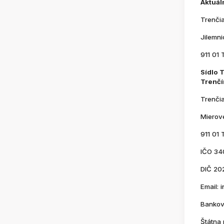
Aktuál
Trenči
Jilemn
911 01 
Sídlo 
Trenčí
Trenči
Mierov
911 01 
IČO 34
DIČ 20
Email:
Bankov
Štátna 