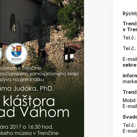
Rýchl
Tren
v Tre
Tel.č.
Tel.č.
E-mail
sekre
infor
marke
Trenč
Mobil
E-mai
Svad
Tel.č.
E-mai