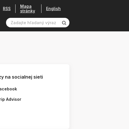
Mapa
RSS
English
stránky
y na socialnej sieti
acebook
rip Advisor