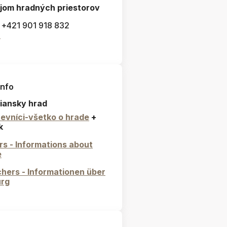
jom hradných priestorov
: +421 901 918 832
l
info
iansky hrad
evníci-všetko o hrade
+
k
ors - Informations about
e
hers - Informationen über
urg