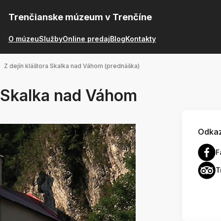
Trenčianske múzeum v Trenčíne
O múzeu
Služby
Online predaj
Blog
Kontakty
Z dejín kláštora Skalka nad Váhom (prednáška)
a Skalka nad Váhom
Odkaz
F
T