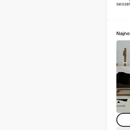
SK028
Najno