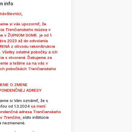
 info
návštevníci,
eme si vás upozorniť, že
cia Trenčianskeho múzea v
ne v ŽUPNOM DOME je od 1.
bra 2023 až do odvolania
ENÁ z dôvodu rekonštrukcie
. Všetky ostatné pobočky a ich
cie s otvorené. Ďakujeme za
enie a tešíme sa na vás v
ých pobočkách Trenčianskeho
ENIE O ZMENE
PONDENČNEJ ADRESY
jeme si Vám oznámiť, že s
sťou od 1.3.2024
sa mení
ondenčná adresa Trenčianskeho
v Trenčíne,
sídlo inštitúcie
a nezmenené.