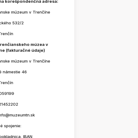
na korešpondenčná adresa:
anske múzeum v Trenčíne
ického 532/2
Trenčín
Trenčianskeho múzea v
ne (fakturačné údaje)
anske múzeum v Trenčíne
é námestie 46
Trenčín
059199
21452202
 info@muzeumtn.sk
é spojenie:
pokladnica, IBAN