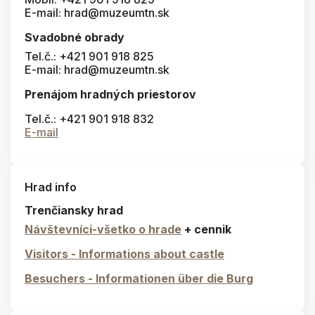
E-mail: hrad@muzeumtn.sk
Svadobné obrady
Tel.č.: +421 901 918 825
E-mail: hrad@muzeumtn.sk
Prenájom hradných priestorov
Tel.č.: +421 901 918 832
E-mail
Hrad info
Trenčiansky hrad
Návštevníci-všetko o hrade
+ cennik
Visitors - Informations about castle
Besuchers - Informationen über die Burg