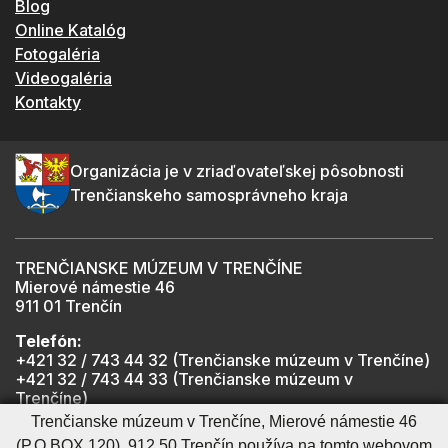
Blog
Online Katalóg
Fotogaléria
Videogaléria
Kontakty
Organizácia je v zriaďovateľskej pôsobnosti
Trenčianskeho samosprávneho kraja
TRENČIANSKE MÚZEUM V TRENČÍNE
Mierové námestie 46
911 01 Trenčín
Telefón:
+421 32 / 743 44 32 (Trenčianske múzeum v Trenčíne)
+421 32 / 743 44 33 (Trenčianske múzeum v
Trenčíne)
+421 901 918 825 (Trenčiansky hrad - informátor -
Trenčianske múzeum v Trenčíne, Mierové námestie 46
počas otváracích hodín hradu)
(P.O.BOX 120), 912 50 Trenčín používa na tomto webovom