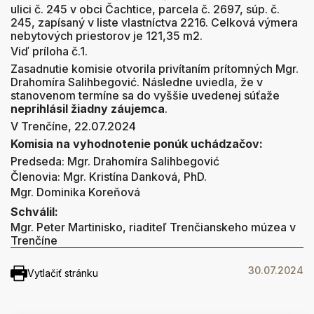
ulici č. 245 v obci Čachtice, parcela č. 2697, súp. č.
245, zapísaný v liste vlastníctva 2216. Celková výmera
nebytových priestorov je 121,35 m2.
Viď príloha č.1.
Zasadnutie komisie otvorila privítaním prítomných Mgr.
Drahomíra Salihbegović. Následne uviedla, že v
stanovenom termíne sa do vyššie uvedenej súťaže
neprihlásil žiadny záujemca
.
V Trenčíne, 22.07.2024
Komisia na vyhodnotenie ponúk uchádzačov:
Predseda: Mgr. Drahomíra Salihbegović
Členovia: Mgr. Kristína Danková, PhD.
Mgr. Dominika Koreňová
Schválil:
Mgr. Peter Martinisko, riaditeľ Trenčianskeho múzea v
Trenčíne
30.07.2024
Vytlačiť stránku