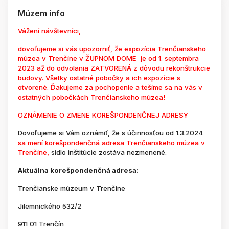
Múzem info
Vážení návštevníci,
dovoľujeme si vás upozorniť, že expozícia Trenčianskeho
múzea v Trenčíne v ŽUPNOM DOME je od 1. septembra
2023 až do odvolania ZATVORENÁ z dôvodu rekonštrukcie
budovy. Všetky ostatné pobočky a ich expozície s
otvorené. Ďakujeme za pochopenie a tešíme sa na vás v
ostatných pobočkách Trenčianskeho múzea!
OZNÁMENIE O ZMENE KOREŠPONDENČNEJ ADRESY
Dovoľujeme si Vám oznámiť, že s účinnosťou od 1.3.2024
sa mení korešpondenčná adresa Trenčianskeho múzea v
Trenčíne,
sídlo inštitúcie zostáva nezmenené.
Aktuálna korešpondenčná adresa:
Trenčianske múzeum v Trenčíne
Jilemnického 532/2
911 01 Trenčín