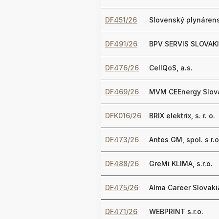
DF451/26
Slovenský plynárens
DF491/26
BPV SERVIS SLOVAKIA 
DF476/26
CellQoS, a.s.
DF469/26
MVM CEEnergy Slovak
DFK016/26
BRIX elektrix, s. r. o.
DF473/26
Antes GM, spol. s r.o
DF488/26
GreMi KLIMA, s.r.o.
DF475/26
Alma Career Slovakia
DF471/26
WEBPRINT s.r.o.