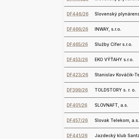
DF446/26
Slovenský plynárens
DF466/26
INWAY, s.r.o.
DF465/26
Služby Cífer s.r.o.
DF453/26
EKO VÝŤAHY s.r.o.
DF423/26
Stanislav Kováčik-T
DF399/26
TOLDSTORY s. r. o.
DF401/26
SLOVNAFT, a.s.
DF457/26
Slovak Telekom, a.s
DF441/26
Jazdecký klub Sant