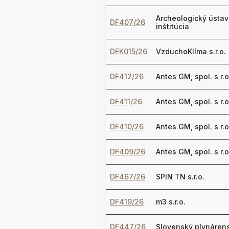
Archeologický ústav
DF407/26
inštitúcia
DFK015/26
VzduchoKlíma s.r.o.
DF412/26
Antes GM, spol. s r.o
DF411/26
Antes GM, spol. s r.o
DF410/26
Antes GM, spol. s r.o
DF409/26
Antes GM, spol. s r.o
DF467/26
SPIN TN s.r.o.
DF419/26
m3 s.r.o.
DF447/26
Slovenský plynárens