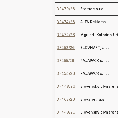
DF470/26
Storage s.r.o.
DF474/26
ALFA Reklama
DF472/26
Mgr. art. Katarína U
DF452/26
SLOVNAFT, a.s.
DF455/26
RAJAPACK s.r.o.
DF454/26
RAJAPACK s.r.o.
DF448/26
Slovenský plynárens
DF468/26
Slovanet, a.s.
DF449/26
Slovenský plynárens