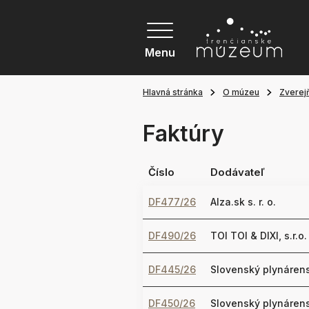
Menu
Hlavná stránka
O múzeu
Zverej
Faktúry
Číslo
Dodávateľ
DF477/26
Alza.sk s. r. o.
DF490/26
TOI TOI & DIXI, s.r.o.
DF445/26
Slovenský plynárens
DF450/26
Slovenský plynárens