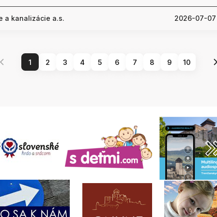
 a kanalizácie a.s.
2026-07-07
1
2
3
4
5
6
7
8
9
10