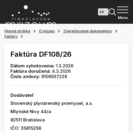
Menu
Hlavná stránka
O múzeu
Zverejňovanie dokumentov
Faktúry
Faktúra DF108/26
Dátum vyhotovenia:
1.3.2026
Faktúra doručená:
4.3.2026
Číslo zmluvy:
9106937228
Dodávateľ
Slovenský plynárenský priemysel, a.s.
Mlynské Nivy 44/a
82511 Bratislava
IČO: 35815256