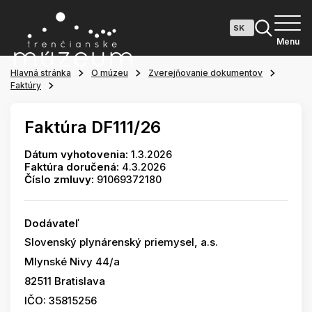
Menu
Hlavná stránka
O múzeu
Zverejňovanie dokumentov
Faktúry
Faktúra DF111/26
Dátum vyhotovenia:
1.3.2026
Faktúra doručená:
4.3.2026
Číslo zmluvy:
91069372180
Dodávateľ
Slovenský plynárenský priemysel, a.s.
Mlynské Nivy 44/a
82511 Bratislava
IČO: 35815256