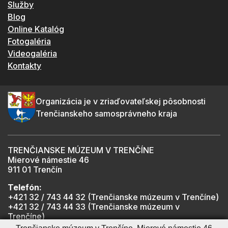
Služby
Blog
Online Katalóg
Fotogaléria
Videogaléria
Kontakty
Organizácia je v zriaďovateľskej pôsobnosti
Trenčianskeho samosprávneho kraja
TRENČIANSKE MÚZEUM V TRENČÍNE
Mierové námestie 46
911 01 Trenčín
Telefón:
+421 32 / 743 44 32 (Trenčianske múzeum v Trenčíne)
+421 32 / 743 44 33 (Trenčianske múzeum v
Trenčíne)
+421 901 918 825 (Trenčiansky hrad - informátor -