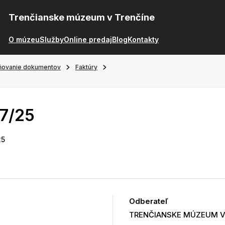
Trenčianske múzeum v Trenčíne
O múzeu
Služby
Online predaj
Blog
Kontakty
ňovanie dokumentov
Faktúry
7/25
25
Odberateľ
TRENČIANSKE MÚZEUM V