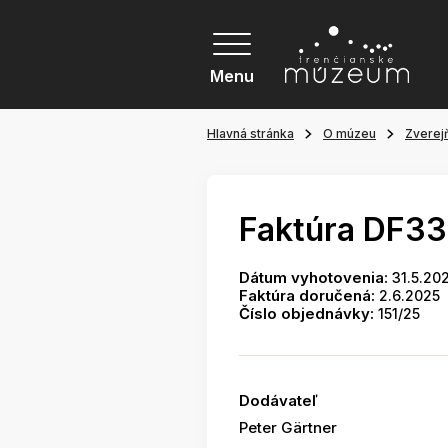
Menu
Hlavná stránka
O múzeu
Zverej
Faktúra DF33
Dátum vyhotovenia:
31.5.20
Faktúra doručená:
2.6.2025
Číslo objednávky:
151/25
Dodávateľ
Peter Gärtner