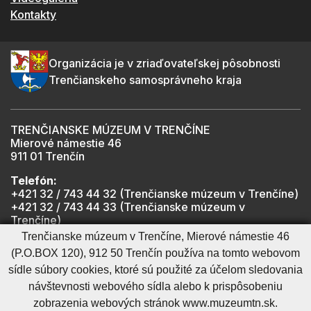
Kontakty
Organizácia je v zriaďovateľskej pôsobnosti
Trenčianskeho samosprávneho kraja
TRENČIANSKE MÚZEUM V TRENČÍNE
Mierové námestie 46
911 01 Trenčín
Telefón:
+421 32 / 743 44 32 (Trenčianske múzeum v Trenčíne)
+421 32 / 743 44 33 (Trenčianske múzeum v
Trenčíne)
+421 901 918 825 (Trenčiansky hrad - informátor -
Trenčianske múzeum v Trenčíne, Mierové námestie 46
počas otváracích hodín hradu)
(P.O.BOX 120), 912 50 Trenčín používa na tomto webovom
sídle súbory cookies, ktoré sú použité za účelom sledovania
návštevnosti webového sídla alebo k prispôsobeniu
Mapa stránky
RSS
Cookies nastavenie
Ochrana osobných údajov
zobrazenia webových stránok www.muzeumtn.sk.
Cookies - viac informácií
Vyhlásenie o prístupnosti