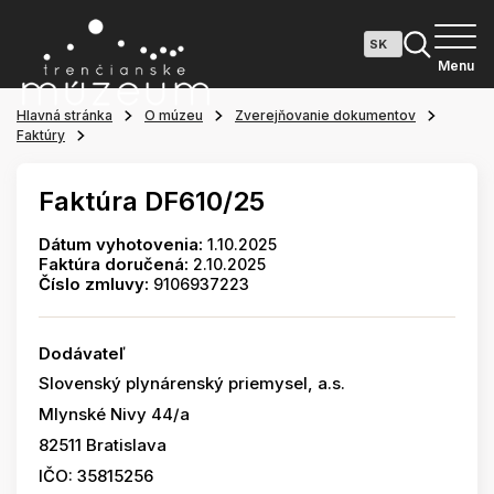
Menu
Hlavná stránka
O múzeu
Zverejňovanie dokumentov
Faktúry
Faktúra DF610/25
Dátum vyhotovenia:
1.10.2025
Faktúra doručená:
2.10.2025
Číslo zmluvy:
9106937223
Dodávateľ
Slovenský plynárenský priemysel, a.s.
Mlynské Nivy 44/a
82511 Bratislava
IČO: 35815256