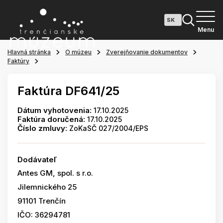
Menu
Hlavná stránka
O múzeu
Zverejňovanie dokumentov
Faktúry
Faktúra DF641/25
Dátum vyhotovenia:
17.10.2025
Faktúra doručená:
17.10.2025
Číslo zmluvy:
ZoKaSČ 027/2004/EPS
Dodávateľ
Antes GM, spol. s r.o.
Jilemnického 25
91101 Trenčín
IČO: 36294781