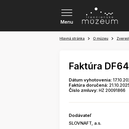
Menu
Hlavná stránka
O múzeu
Zverej
Faktúra DF6
Dátum vyhotovenia:
17.10.20
Faktúra doručená:
21.10.202
Číslo zmluvy:
HZ 20091866
Dodávateľ
SLOVNAFT, a.s.