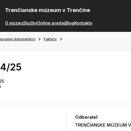
Trenčianske múzeum v Trenčíne
O múzeu
Služby
Online predaj
Blog
Kontakty
ňovanie dokumentov
Faktúry
44/25
25
5
Odberateľ
TRENČIANSKE MÚZEUM V