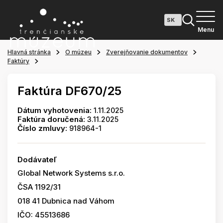
Menu
Hlavná stránka
O múzeu
Zverejňovanie dokumentov
Faktúry
Faktúra DF670/25
Dátum vyhotovenia:
1.11.2025
Faktúra doručená:
3.11.2025
Číslo zmluvy:
918964-1
Dodávateľ
Global Network Systems s.r.o.
ČSA 1192/31
018 41 Dubnica nad Váhom
IČO: 45513686