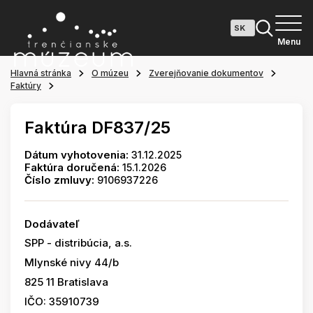
Menu
Hlavná stránka
O múzeu
Zverejňovanie dokumentov
Faktúry
Faktúra DF837/25
Dátum vyhotovenia:
31.12.2025
Faktúra doručená:
15.1.2026
Číslo zmluvy:
9106937226
Dodávateľ
SPP - distribúcia, a.s.
Mlynské nivy 44/b
825 11 Bratislava
IČO: 35910739