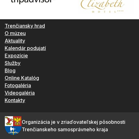
Trenčiansky hrad
O múzeu
Aktuality
Kalendár podujatí
Expozície
Služby
Blog
Online Katalóg
Fotogaléria
Videogaléria
Kontakty
Organizácia je v zriaďovateľskej pôsobnosti
Trenčianskeho samosprávneho kraja