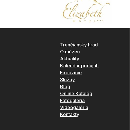
Trenčiansky hrad
O múzeu
Aktuality
Kalendár podujatí
Expozície
Služby
Blog
Online Katalóg
Fotogaléria
Videogaléria
Kontakty