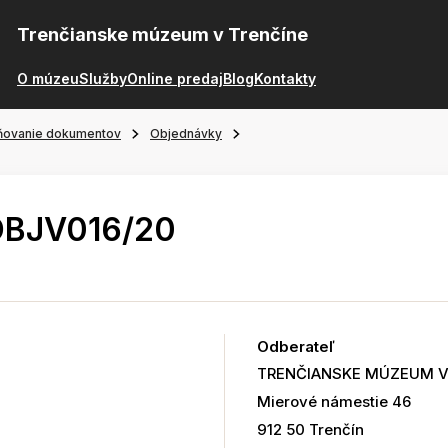
Trenčianske múzeum v Trenčíne
O múzeu
Služby
Online predaj
Blog
Kontakty
ňovanie dokumentov
Objednávky
OBJV016/20
Odberateľ
TRENČIANSKE MÚZEUM V
Mierové námestie 46
912 50 Trenčín