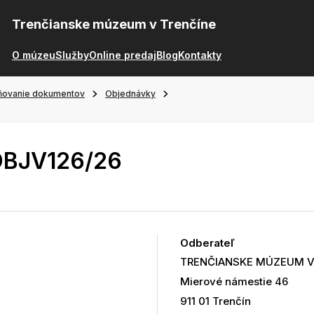
Trenčianske múzeum v Trenčíne
O múzeu
Služby
Online predaj
Blog
Kontakty
ňovanie dokumentov
Objednávky
OBJV126/26
Odberateľ
TRENČIANSKE MÚZEUM V
Mierové námestie 46
911 01 Trenčín