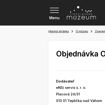
Menu
Hlavná stránka
O múzeu
Zverej
Objednávka 
Dodávateľ
eNSi servis s. r. o.
Placová 24/31
013 01 Teplička nad Váhom