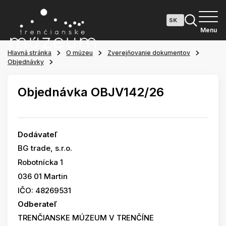
Menu
Hlavná stránka
O múzeu
Zverejňovanie dokumentov
Objednávky
Objednávka OBJV142/26
Dodávateľ
BG trade, s.r.o.
Robotnícka 1
036 01 Martin
IČO: 48269531
Odberateľ
TRENČIANSKE MÚZEUM V TRENČÍNE