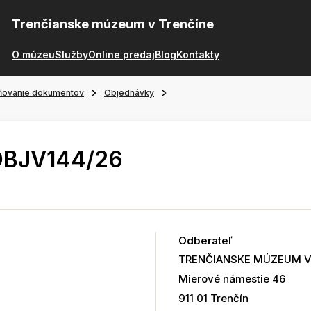
Trenčianske múzeum v Trenčíne
O múzeu
Služby
Online predaj
Blog
Kontakty
ňovanie dokumentov
Objednávky
OBJV144/26
Odberateľ
TRENČIANSKE MÚZEUM V
Mierové námestie 46
911 01 Trenčín