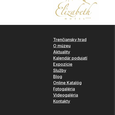
Trenčiansky hrad
O múzeu
Aktuality
Kalendár podujatí
Expozície
Služby
Blog
Online Katalóg
Fotogaléria
Videogaléria
Kontakty