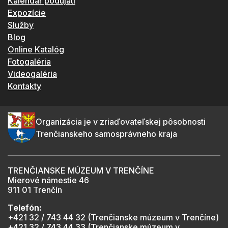
Kalendár podujatí
Expozície
Služby
Blog
Online Katalóg
Fotogaléria
Videogaléria
Kontakty
Organizácia je v zriaďovateľskej pôsobnosti
Trenčianskeho samosprávneho kraja
TRENČIANSKE MÚZEUM V TRENČÍNE
Mierové námestie 46
911 01 Trenčín
Telefón:
+421 32 / 743 44 32 (Trenčianske múzeum v Trenčíne)
+421 32 / 743 44 33 (Trenčianske múzeum v