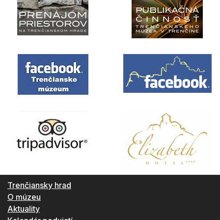
Trenčiansky hrad
O múzeu
Aktuality