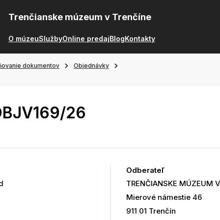
Trenčianske múzeum v Trenčíne
O múzeu
Služby
Online predaj
Blog
Kontakty
ňovanie dokumentov
Objednávky
OBJV169/26
Odberateľ
d
TRENČIANSKE MÚZEUM V
Mierové námestie 46
911 01 Trenčín