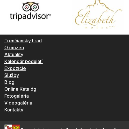
Trenčiansky hrad
O múzeu
Aktuality
Kalendár podujatí
Expozície
Služby
Blog
Online Katalóg
Fotogaléria
Videogaléria
Kontakty