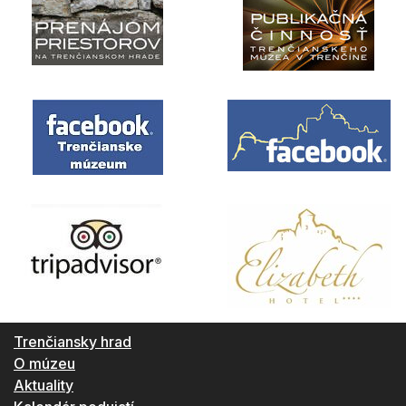
Trenčiansky hrad
O múzeu
Aktuality