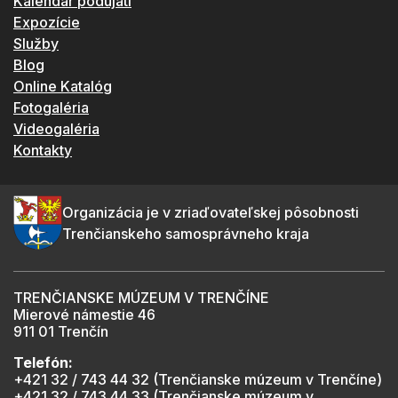
Kalendár podujatí
Expozície
Služby
Blog
Online Katalóg
Fotogaléria
Videogaléria
Kontakty
Organizácia je v zriaďovateľskej pôsobnosti
Trenčianskeho samosprávneho kraja
TRENČIANSKE MÚZEUM V TRENČÍNE
Mierové námestie 46
911 01 Trenčín
Telefón:
+421 32 / 743 44 32 (Trenčianske múzeum v Trenčíne)
+421 32 / 743 44 33 (Trenčianske múzeum v