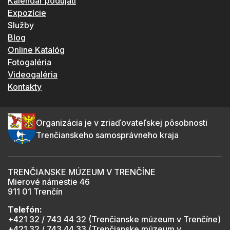
Kalendár podujatí
Expozície
Služby
Blog
Online Katalóg
Fotogaléria
Videogaléria
Kontakty
Organizácia je v zriaďovateľskej pôsobnosti
Trenčianskeho samosprávneho kraja
TRENČIANSKE MÚZEUM V TRENČÍNE
Mierové námestie 46
911 01 Trenčín
Telefón:
+421 32 / 743 44 32 (Trenčianske múzeum v Trenčíne)
+421 32 / 743 44 33 (Trenčianske múzeum v