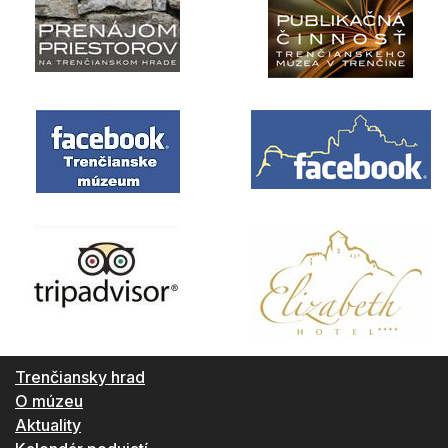
Trenčiansky hrad
O múzeu
Aktuality